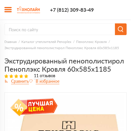
+7 (812) 309-8
+7 (812) 309-83-49
Заказать з
Главная
Каталог утеплителей Penoplex
Пеноплэкс Кровля
Экструдированный пенополистирол Пеноплэкс Кровля 60х585х1185
Экструдированный пенополистирол
Пеноплэкс Кровля 60х585х1185
11 отзывов