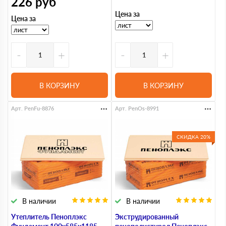
226
руб
Цена за
Цена за
-
+
-
+
В КОРЗИНУ
В КОРЗИНУ
Арт. PenFu-8876
Арт. PenOs-8991
СКИДКА 20%
В наличии
В наличии
Утеплитель Пеноплэкс
Экструдированный