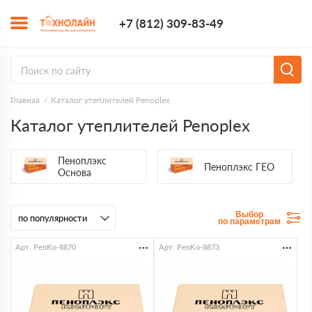
+7 (812) 309-8
+7 (812) 309-83-49
Заказать з
Главная
Каталог утеплителей Penoplex
Каталог утеплителей Penoplex
Пеноплэкс
Пеноплэкс ГЕО
Основа
Выбор
по параметрам
Арт. PenKo-8870
Арт. PenKo-8873