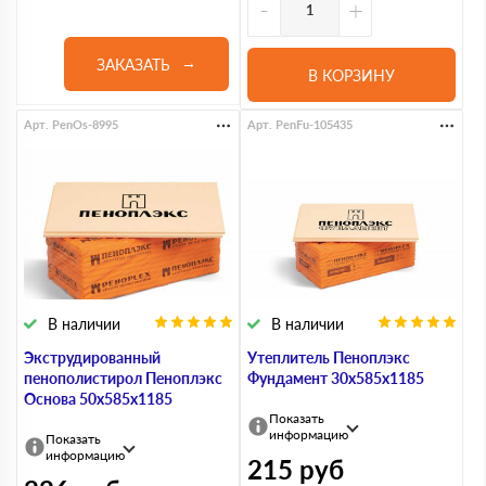
-
+
ЗАКАЗАТЬ
В КОРЗИНУ
Арт. PenOs-8995
Арт. PenFu-105435
В наличии
В наличии
Экструдированный
Утеплитель Пеноплэкс
пенополистирол Пеноплэкс
Фундамент 30х585х1185
Основа 50х585х1185
Показать
информацию
Показать
информацию
215
руб