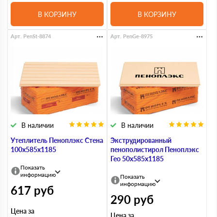
В КОРЗИНУ
В КОРЗИНУ
Арт. PenSt-8874
Арт. PenGe-8975
В наличии
В наличии
Утеплитель Пеноплэкс Стена
Экструдированный
100х585х1185
пенополистирол Пеноплэкс
Гео 50х585х1185
Показать
информацию
Показать
информацию
617
руб
290
руб
Цена за
Цена за