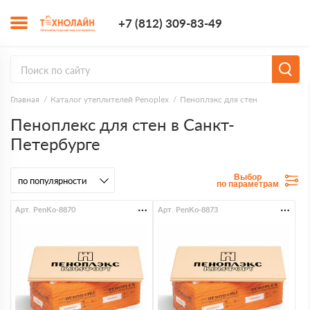
+7 (812) 309-8
+7 (812) 309-83-49
Заказать з
Главная
Каталог утеплителей Penoplex
Пеноплэкс для стен
Пеноплекс для стен в Санкт-
Петербурге
Выбор
по параметрам
Арт. PenKo-8870
Арт. PenKo-8873