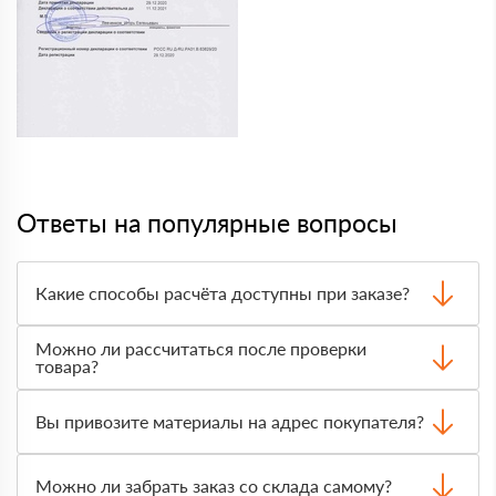
Ответы на популярные вопросы
Какие способы расчёта доступны при заказе?
Оплатить материалы можно наличными, картой или по
Можно ли рассчитаться после проверки
счёту. Точный формат оплаты менеджер согласует с
товара?
вами до отгрузки.
Да, для большинства заказов доступна оплата после
получения. Сначала вы принимаете материал,
Вы привозите материалы на адрес покупателя?
проверяете количество и внешний вид, затем
оплачиваете.
Да, доставка оформляется на объект, участок или
другой нужный адрес. Итоговая стоимость зависит от
Можно ли забрать заказ со склада самому?