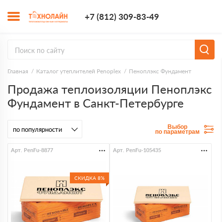
+7 (812) 309-8
+7 (812) 309-83-49
Заказать з
Главная
Каталог утеплителей Penoplex
Пеноплэкс Фундамент
Продажа теплоизоляции Пеноплэкс
Фундамент в Санкт-Петербурге
Выбор
по параметрам
Арт. PenFu-8877
Арт. PenFu-105435
СКИДКА 8%