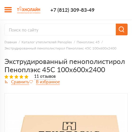
+7 (812) 309-8
+7 (812) 309-83-49
Заказать з
Главная
Каталог утеплителей Penoplex
Пеноплэкс 45
Экструдированный пенополистирол Пеноплэкс 45С 100х600х2400
Экструдированный пенополистирол
Пеноплэкс 45С 100х600х2400
11 отзывов