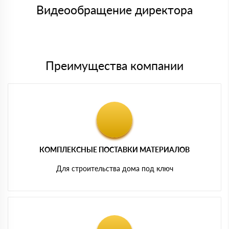
символов
либо Вы забираете товар со склада самовывоза.
Видеообращение директора
Мы принимаем платежи с сайта по следующим банковским
картам
Преимущества компании
КОМПЛЕКСНЫЕ ПОСТАВКИ МАТЕРИАЛОВ
Для строительства дома под ключ