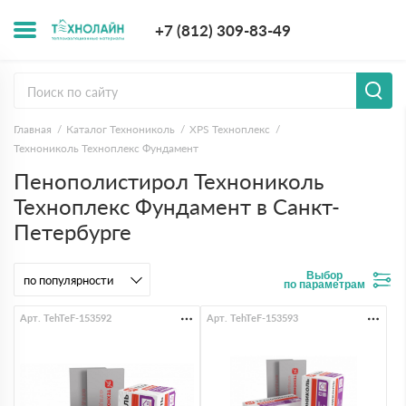
+7 (812) 309-8
+7 (812) 309-83-49
Заказать з
Главная
Каталог Технониколь
XPS Техноплекс
Технониколь Техноплекс Фундамент
Пенополистирол Технониколь
Техноплекс Фундамент в Санкт-
Петербурге
Выбор
по параметрам
Арт. TehTeF-153592
Арт. TehTeF-153593