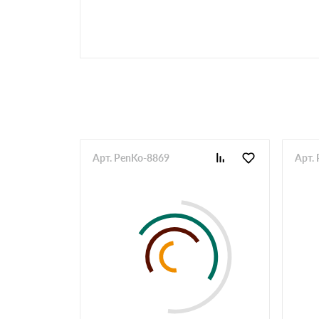
Арт. PenKo-8869
Арт.