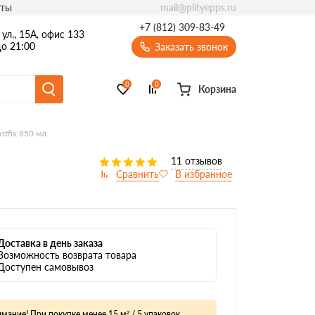
mail@plityepps.ru
кты
+7 (812) 309-83-49
ул., 15А, офис 133
о 21:00
Заказать звонок
0
0
Корзина
tfix 850 мл
11 отзывов
Доставка в день заказа
Возможность возврата товара
Доступен самовывоз
мание! При покупке менее 15 м² / 5 упаковок