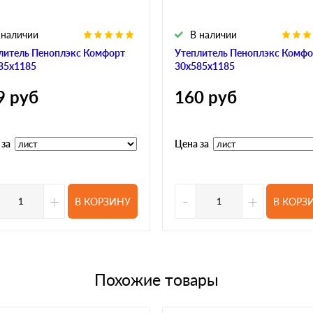
 наличии
В наличии
литель Пеноплэкс Комфорт
Утеплитель Пеноплэкс Комфо
85х1185
30х585х1185
9
руб
160
руб
 за
Цена за
+
-
+
В КОРЗИНУ
В КОРЗ
Похожие товары