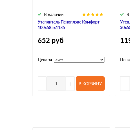
В наличии
В
Утеплитель Пеноплэкс Комфорт
Утеп
100х585х1185
20х5
652
руб
11
Цена за
Цена
-
+
-
В КОРЗИНУ