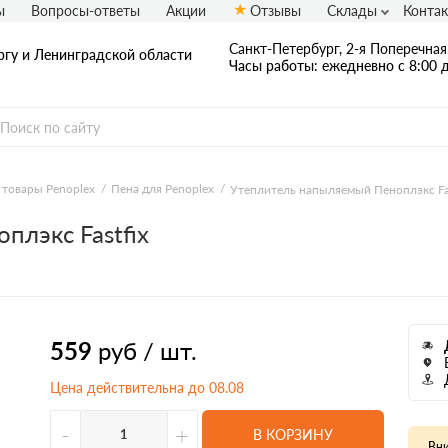
ы
Вопросы-ответы
Акции
Отзывы
Склады
Конта
Санкт-Петербург, 2-я Поперечная 
ргу и Ленинградской области
Часы работы: ежедневно с 8:00 д
товары Penoplex
Пена для Penoplex
Утеплитель напыляемый Пеноплэкс Fas
лэкс Fastfix
559
руб / шт.
Цена действительна до 08.08
-
+
В КОРЗИНУ
Вни