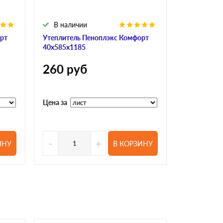
В наличии
В налич
рт
Утеплитель Пеноплэкс Комфорт
Утеплитель
40х585х1185
50х585х11
260
руб
305
ру
Цена за
Цена за
-
+
-
ИНУ
В КОРЗИНУ