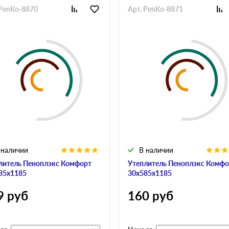
 PenKo-8870
Арт. PenKo-8871
 наличии
В наличии
литель Пеноплэкс Комфорт
Утеплитель Пеноплэкс Комфо
85х1185
30х585х1185
9
руб
160
руб