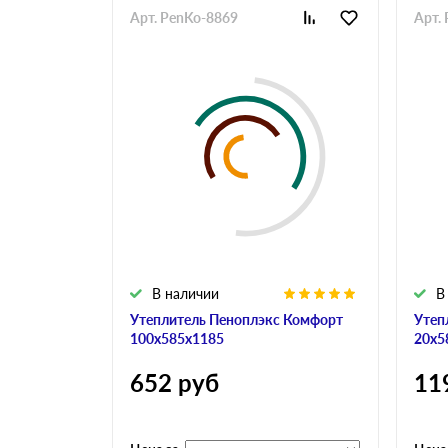
Арт. PenKo-8869
Арт.
В наличии
В
Утеплитель Пеноплэкс Комфорт
Утеп
100х585х1185
20х5
652
руб
11