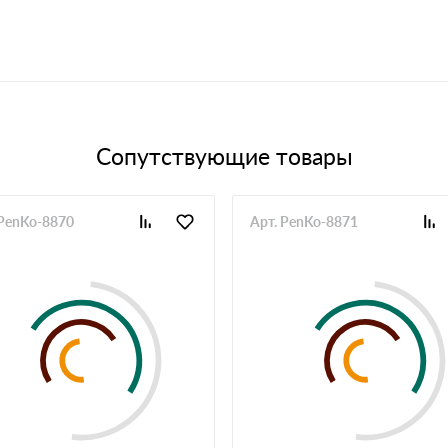
Сопутствующие товары
 PenKo-8870
Арт. PenKo-8871