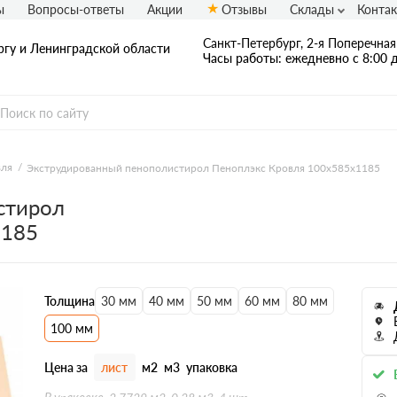
ы
Вопросы-ответы
Акции
Отзывы
Склады
Конта
Санкт-Петербург, 2-я Поперечная 
ргу и Ленинградской области
Часы работы: ежедневно с 8:00 д
вля
Экструдированный пенополистирол Пеноплэкс Кровля 100х585х1185
стирол
1185
Толщина
30 мм
40 мм
50 мм
60 мм
80 мм
100 мм
Цена за
лист
м2
м3
упаковка