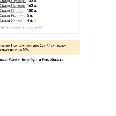
Склад Шушары
133 л.
Склад Пулково
163 л.
Склад Парнас
180 л.
Склад Колпино
5 л.
Склад Янино
4 л.
Узнать стоимость с доставкой
мание! При покупке менее 15 м² / 5 упаковок
ствует наценка 70%
вка в Санкт-Петербург и Лен. область