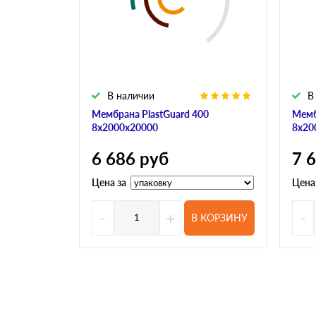
В наличии
В
Мембрана PlastGuard 400
Мемб
8х2000х20000
8х20
6 686
руб
7 
Цена за
Цена
-
+
-
В КОРЗИНУ