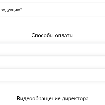
 связаться с менеджером и оформить заявку, чтобы склад подготов
продукцию?
По запросу предоставим сопроводительные документы, сертификаты 
Способы оплаты
, возможна через системы электронных платежей.
иема материала после проверки качества и количества заказанного
15 и не более 19 символов
е номенклатуру товара, количество. После оплаты осуществляется 
щим банковским картам
Видеообращение директора