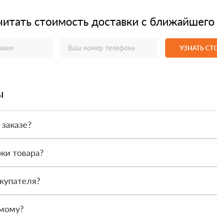
читать стоимость доставки с ближайшего
УЗНАТЬ С
ы
 заказе?
или по счёту. Точный формат оплаты менеджер согласует с вами д
ки товара?
после получения. Сначала вы принимаете материал, проверяете коли
купателя?
или другой нужный адрес. Итоговая стоимость зависит от удалённос
амому?