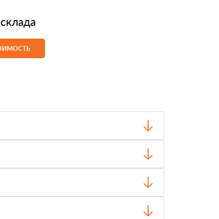
 склада
ТОИМОСТЬ
о отгрузки.
чество и внешний вид, затем оплачиваете.
ти, объёма заказа и выбранного транспорта.