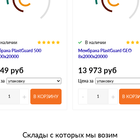
 наличии
В наличии
рана PlastGuard 500
Мембрана PlastGuard GEO
00х20000
8х2000х20000
649
руб
13 973
руб
 за
Цена за
+
-
+
В КОРЗИНУ
В КОРЗ
Склады с которых мы возим