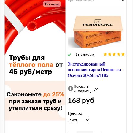
Арт. PenOs-8993
Реклама
В наличии
Экструдированный
пенополистирол Пеноплэкс
Основа 30х585х1185
Показать
информацию
168
руб
Цена за