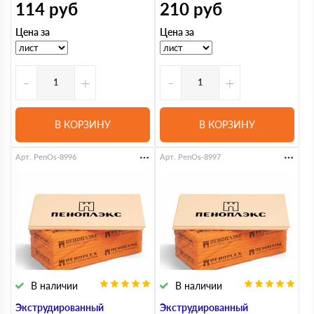
114
руб
210
руб
Цена за
Цена за
-
+
-
+
В КОРЗИНУ
В КОРЗИНУ
Арт. PenOs-8996
Арт. PenOs-8997
В наличии
В наличии
Экструдированный
Экструдированный