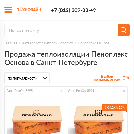
+7 (812) 309-8
+7 (812) 309-83-49
Заказать з
Главная
Каталог утеплителей Penoplex
Пеноплэкс Основа
Продажа теплоизоляции Пеноплэкс
Основа в Санкт-Петербурге
Выбор
по параметрам
Арт. PenOs-8995
Арт. PenOs-8991
СКИДКА 20%