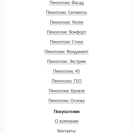
Пеноплэкс Фасад
Пеноплэкс Сегменты
Пеноплэкс Уклон
Пеноплэкс Комфорт
Пеноплэкс Стена
Пеноплэкс Фундамент
Пеноплэкс Экстрим
Пеноплэкс 45
Пеноплэкс ГЕО
Пеноплэкс Кровля
Пеноплэкс Основа
Покупателям
О компании
Контакты