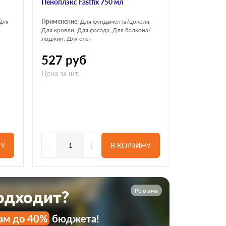
Пеноплэкс Fastfix 750 мл
Для
Применение:
Для фундамента/цоколя,
Для кровли, Для фасада, Для балкона/
лоджии, Для стен
527
руб
Цена за шт.
-
+
НУ
В КОРЗИНУ
Реклама
подходит?
ам до 40%
бюджета!