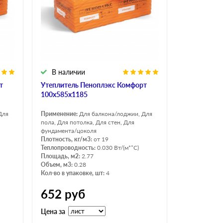
В наличии
т
Утеплитель Пеноплэкс Комфорт
100х585х1185
Для
Применение:
Для балкона/лоджии, Для
пола, Для потолка, Для стен, Для
фундамента/цоколя
Плотность, кг/м3:
от 19
Теплопроводность:
0.030 Вт/(м*°C)
Площадь, м2:
2.77
Объем, м3:
0.28
Кол-во в упаковке, шт:
4
652
руб
Цена за