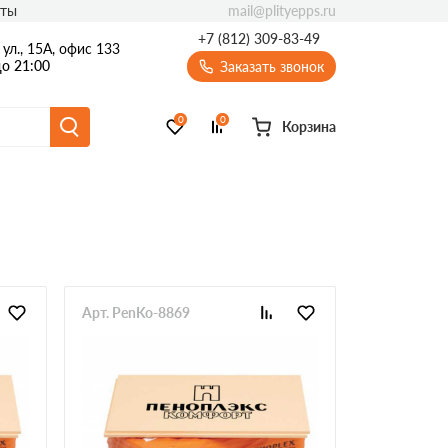
mail@plityepps.ru
кты
+7 (812) 309-83-49
ул., 15А, офис 133
о 21:00
Заказать звонок
0
0
Корзина
Арт. PenKo-8869