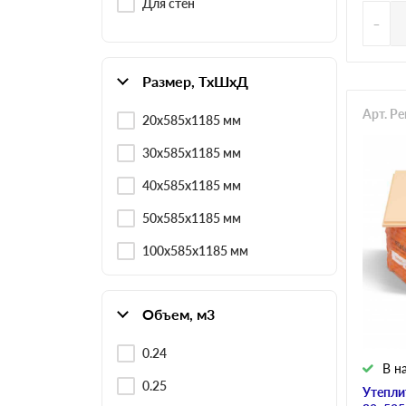
Для стен
-
Размер, ТхШхД
Арт. P
20х585х1185 мм
30х585х1185 мм
40х585х1185 мм
50х585х1185 мм
100х585х1185 мм
Объем, м3
0.24
В н
0.25
Утепли