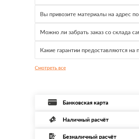
Да, для большинства заказов доступна оплата 
Вы привозите материалы на адрес по
Да, доставка оформляется на объект, участок 
Можно ли забрать заказ со склада с
Да, самовывоз доступен. Перед приездом нужно
Какие гарантии предоставляются на 
На товар действует гарантия производителя. 
Смотреть все
Банковская карта
Наличный расчёт
Оплата банковской картой, через Интернет
Минимальная сумма платежа — 1 рубль.
Безналичный расчёт
Вы можете оплатить наличными по факту пр
Максимальная сумма платежа отсутствует.