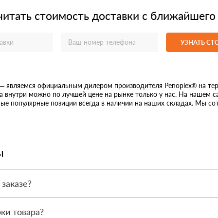
читать стоимость доставки с ближайшего
УЗНАТЬ С
— являемся официальным дилером производителя Penoplex® на тер
а внутри можно по лучшей цене на рынке только у нас. На нашем 
е популярные позиции всегда в наличии на наших складах. Мы сот
ы
 заказе?
или по счёту. Точный формат оплаты менеджер согласует с вами д
ки товара?