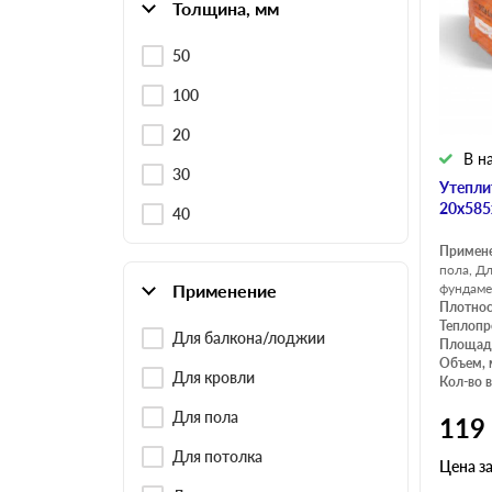
Толщина, мм
50
100
20
В н
30
Утепли
20х585
40
Примен
пола, Дл
Применение
фундаме
Плотнос
Теплопр
Для балкона/лоджии
Площадь
Объем, 
Для кровли
Кол-во в
Для пола
119
Для потолка
Цена з