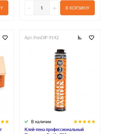
-
+
НУ
В КОРЗИНУ
Арт. PenDlP-9142
В наличии
т
Клей-пена профессиональный