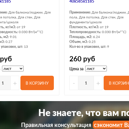
х1185
40х585х1185
ение:
Для балкона/лоджии, Для
Применение:
Для балкона/лоджии, 
я потолка, Для стен, Для
пола, Для потолка, Для стен, Для
нта/цоколя
фундамента/цоколя
ть, кг/м3:
от 19
Плотность, кг/м3:
от 19
оводность:
0.030 Вт/(м*°C)
Теплопроводность:
0.030 Вт/(м*°C)
, м2:
9.01
Площадь, м2:
6.24
м3:
0.27
Объем, м3:
0.25
 упаковке, шт:
13
Кол-во в упаковке, шт:
9
руб
260
руб
а
Цена за
+
-
+
В КОРЗИНУ
В КОРЗИ
Не знаете, что вам 
Правильная консультация
сэкономит В