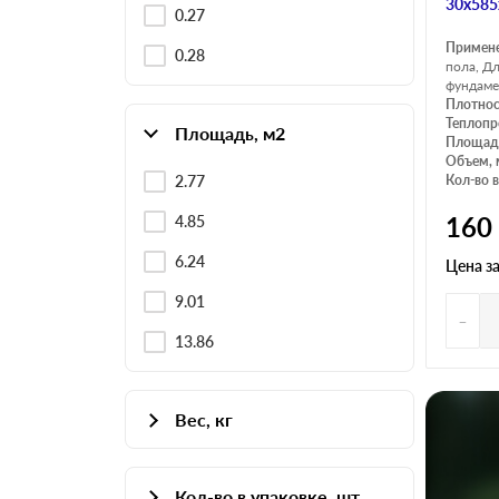
30х585
0.27
Примен
0.28
пола, Дл
фундаме
Плотнос
Теплопр
Площадь, м2
Площадь
Объем, 
2.77
Кол-во в
160
4.85
6.24
Цена з
9.01
-
13.86
Вес, кг
0.39
Кол-во в упаковке, шт
0.58