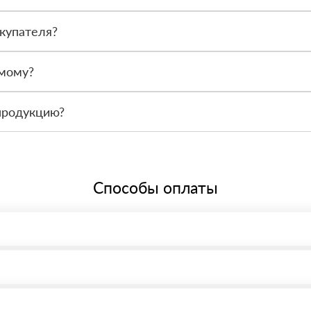
после получения. Сначала вы принимаете материал, проверяете коли
купателя?
или другой нужный адрес. Итоговая стоимость зависит от удалённос
амому?
 связаться с менеджером и оформить заявку, чтобы склад подготов
продукцию?
По запросу предоставим сопроводительные документы, сертификаты 
Способы оплаты
, возможна через системы электронных платежей.
иема материала после проверки качества и количества заказанного