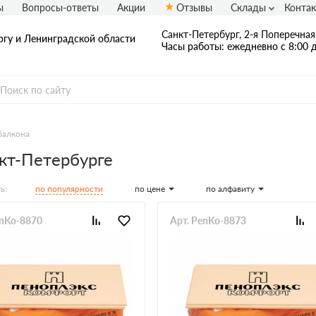
ы
Вопросы-ответы
Акции
Отзывы
Склады
Конта
Санкт-Петербург, 2-я Поперечная 
ргу и Ленинградской области
Часы работы: ежедневно с 8:00 д
балкона
кт-Петербурге
по популярности
по цене
по алфавиту
ь:
enKo-8870
Арт. PenKo-8873