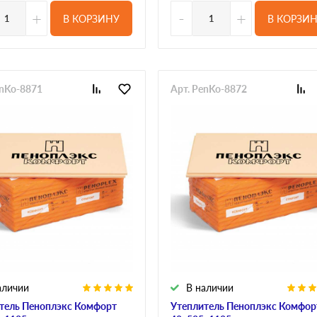
+
-
+
В КОРЗИНУ
В КОРЗИ
enKo-8871
Арт. PenKo-8872
аличии
В наличии
тель Пеноплэкс Комфорт
Утеплитель Пеноплэкс Комфор