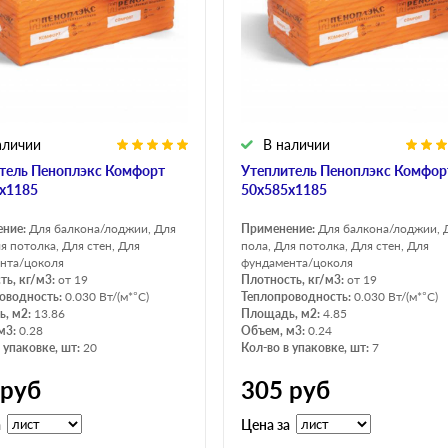
аличии
В наличии
тель Пеноплэкс Комфорт
Утеплитель Пеноплэкс Комфор
х1185
50х585х1185
ение:
Для балкона/лоджии, Для
Применение:
Для балкона/лоджии, 
я потолка, Для стен, Для
пола, Для потолка, Для стен, Для
нта/цоколя
фундамента/цоколя
ть, кг/м3:
от 19
Плотность, кг/м3:
от 19
оводность:
0.030 Вт/(м*°C)
Теплопроводность:
0.030 Вт/(м*°C)
, м2:
13.86
Площадь, м2:
4.85
м3:
0.28
Объем, м3:
0.24
 упаковке, шт:
20
Кол-во в упаковке, шт:
7
руб
305
руб
а
Цена за