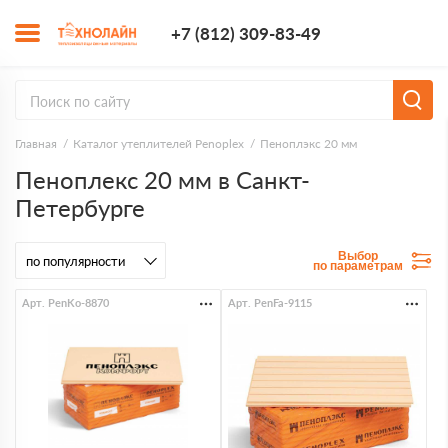
+7 (812) 309-8
+7 (812) 309-83-49
Заказать з
Главная
Каталог утеплителей Penoplex
Пеноплэкс 20 мм
Пеноплекс 20 мм в Санкт-
Петербурге
Выбор
по параметрам
Арт. PenKo-8870
Арт. PenFa-9115