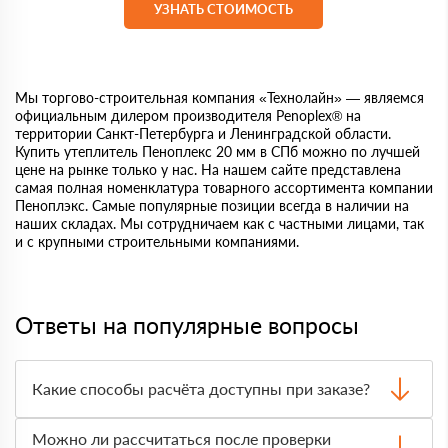
УЗНАТЬ СТОИМОСТЬ
Мы торгово-строительная компания «Технолайн» — являемся
официальным дилером производителя Penoplex® на
территории Санкт-Петербурга и Ленинградской области.
Купить утеплитель Пеноплекс 20 мм в СПб можно по лучшей
цене на рынке только у нас. На нашем сайте представлена
самая полная номенклатура товарного ассортимента компании
Пеноплэкс. Самые популярные позиции всегда в наличии на
наших складах. Мы сотрудничаем как с частными лицами, так
и с крупными строительными компаниями.
Ответы на популярные вопросы
Какие способы расчёта доступны при заказе?
Оплатить материалы можно наличными, картой или по
Можно ли рассчитаться после проверки
счёту. Точный формат оплаты менеджер согласует с