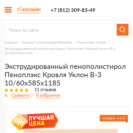
+7 (812) 309-8
+7 (812) 309-83-49
Заказать з
Главная
Каталог утеплителей Penoplex
Пеноплэкс Уклон
Экструдированный пенополистирол Пеноплэкс Кровля Уклон В-3
10/60х585х1185
Экструдированный пенополистирол
Пеноплэкс Кровля Уклон В-3
10/60х585х1185
11 отзывов
СКИДКА -141%