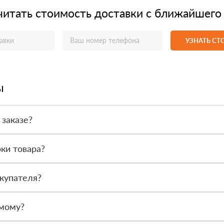
читать стоимость доставки с ближайшего
УЗНАТЬ С
ы
 заказе?
или по счёту. Точный формат оплаты менеджер согласует с вами д
ки товара?
после получения. Сначала вы принимаете материал, проверяете коли
купателя?
или другой нужный адрес. Итоговая стоимость зависит от удалённос
амому?