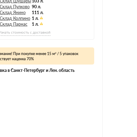
Склад Шушары
103 л.
Склад Пулково
90 л.
Склад Янино
111 л.
Склад Колпино
1 л.
Склад Парнас
1 л.
Узнать стоимость с доставкой
мание! При покупке менее 15 м² / 5 упаковок
ствует наценка 70%
вка в Санкт-Петербург и Лен. область