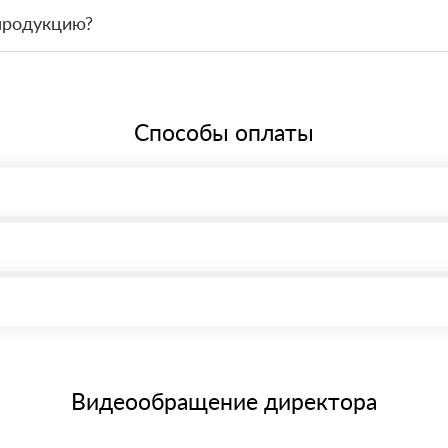
 связаться с менеджером и оформить заявку, чтобы склад подготов
продукцию?
По запросу предоставим сопроводительные документы, сертификаты 
Способы оплаты
, возможна через системы электронных платежей.
иема материала после проверки качества и количества заказанного
15 и не более 19 символов
е номенклатуру товара, количество. После оплаты осуществляется 
щим банковским картам
Видеообращение директора