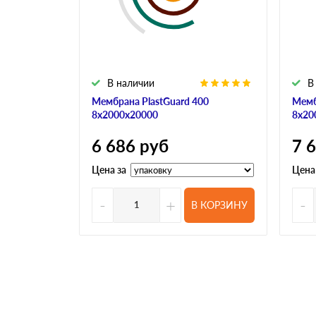
В наличии
В
Мембрана PlastGuard 400
Мемб
8х2000х20000
8х20
6 686
руб
7 
Цена за
Цена
-
+
-
В КОРЗИНУ