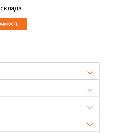
 склада
ТОИМОСТЬ
о отгрузки.
чество и внешний вид, затем оплачиваете.
ти, объёма заказа и выбранного транспорта.