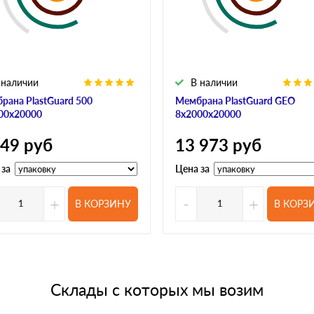
 наличии
В наличии
рана PlastGuard 500
Мембрана PlastGuard GEO
00х20000
8х2000х20000
649
руб
13 973
руб
 за
Цена за
+
-
+
В КОРЗИНУ
В КОРЗ
Склады с которых мы возим