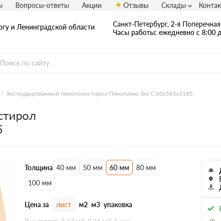
ы
Вопросы-ответы
Акции
Отзывы
Склады
Конта
Санкт-Петербург, 2-я Поперечная 
ргу и Ленинградской области
Часы работы: ежедневно с 8:00 д
Экструдированный пенополистирол Пеноплэкс Гео С 60х585х1185
стирол
5
Толщина
40 мм
50 мм
60 мм
80 мм
100 мм
Цена за
лист
м2
м3
упаковка