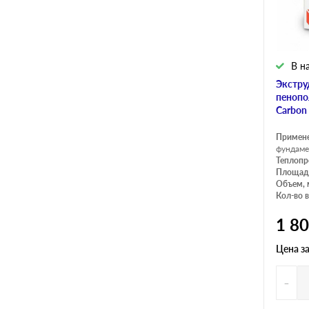
В н
Экстру
пенопо
Carbon
Примен
фундаме
Теплопр
Площадь
Объем, 
Кол-во в
1 8
Цена з
-