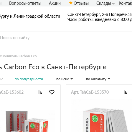
ы
Вопросы-ответы
Акции
Отзывы
Склады
Конта
Санкт-Петербург, 2-я Поперечная 
бургу и Ленинградской области
Часы работы: ежедневно с 8:00 д
ехнониколь Carbon Eco
 Carbon Eco в Санкт-Петербурге
по популярности
по цене
по алфавиту
ь:
ehCaE-153602
Арт. TehCaE-153570