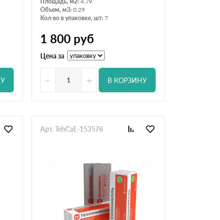
Площадь, м2:
4.79
Объем, м3:
0.29
Кол-во в упаковке, шт:
7
1 800
руб
Цена за
-
+
НУ
В КОРЗИНУ
Арт. TehCaE-153576