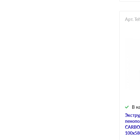
Арт. T
В н
Экстру
пенопо
CARBON
100х58