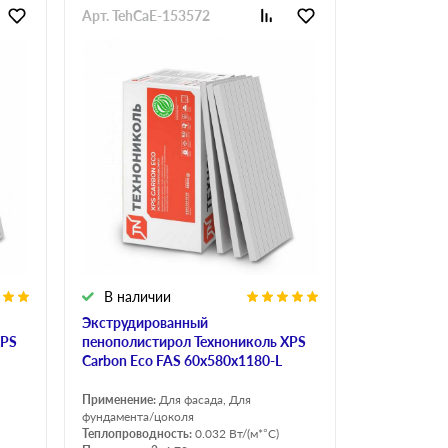
Арт. TehCaE-153572
В наличии
Экструдированный
XPS
пенополистирол Технониколь XPS
Carbon Eco FAS 60х580х1180-L
Применение:
Для фасада, Для
фундамента/цоколя
Теплопроводность:
0.032 Вт/(м*°C)