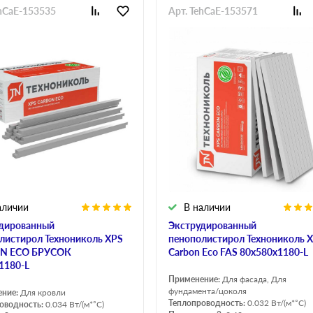
ehCaE-153535
Арт. TehCaE-153571
аличии
В наличии
дированный
Экструдированный
листирол Технониколь XPS
пенополистирол Технониколь 
N ECO БРУСОК
Carbon Eco FAS 80х580х1180-L
1180-L
Применение:
Для фасада, Для
фундамента/цоколя
ение:
Для кровли
Теплопроводность:
0.032 Вт/(м*°C)
оводность:
0.034 Вт/(м*°C)