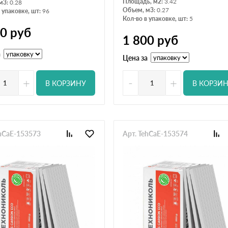
Площадь, м2:
3.42
м3:
0.28
Объем, м3:
0.27
 упаковке, шт:
96
Кол-во в упаковке, шт:
5
00
руб
1 800
руб
а
Цена за
+
-
+
В КОРЗИНУ
В КОРЗИ
ehCaE-153573
Арт. TehCaE-153574