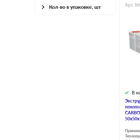
Арт. T
Кол-во в упаковке, шт
7.57
4
7.88
5
8.31
7
14.61
8
10
В н
Экстру
пенопо
CARBO
50х50х
Примен
Теплопр