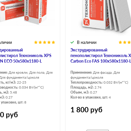
аличии
В наличии
дированный
Экструдированный
листирол Технониколь XPS
пенополистирол Технониколь 
 ECO 50х580х1180-L
Carbon Eco FAS 100х580х1180-
ение:
Для кровли, Для пола, Для
Применение:
Для фасада, Для
 Для фундамента/цоколя
фундамента/цоколя
ть, кг/м3:
22-25
Теплопроводность:
0.032 Вт/(м*°C)
оводность:
0.034 Вт/(м*°C)
Площадь, м2:
2.74
, м2:
5.48
Объем, м3:
0.27
м3:
0.27
Кол-во в упаковке, шт:
4
 упаковке, шт:
8
1 800
руб
00
руб