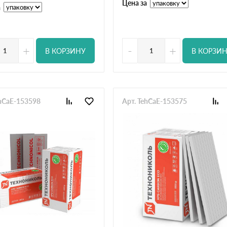
Цена за
а
+
-
+
В КОРЗИНУ
В КОРЗИ
ehCaE-153598
Арт. TehCaE-153575