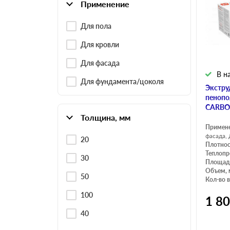
Применение
Для пола
Для кровли
Для фасада
В н
Для фундамента/цоколя
Экстру
пенопо
CARBON
Толщина, мм
Примен
фасада,
20
Плотнос
Теплопр
30
Площадь
Объем, 
50
Кол-во в
100
1 8
40