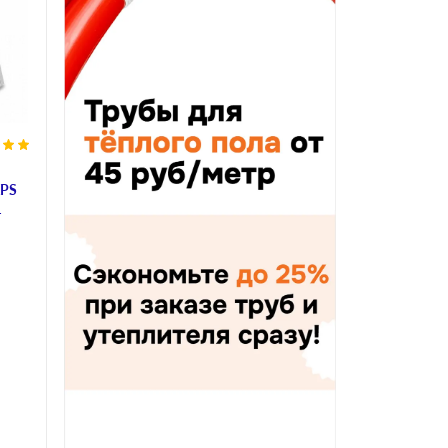
XPS
L