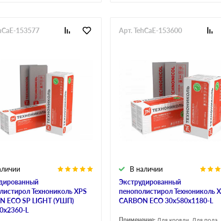
ehCaE-153577
Арт. TehCaE-153600
аличии
В наличии
дированный
Экструдированный
листирол Технониколь XPS
пенополистирол Технониколь 
 ECO SP LIGHT (УШП)
CARBON ECO 30х580х1180-L
0х2360-L
Применение:
Для кровли, Для пола,