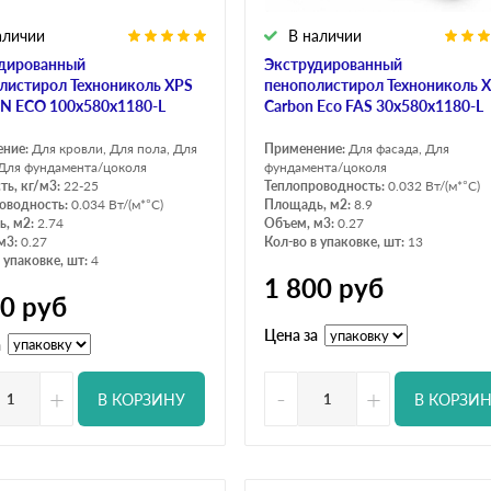
аличии
В наличии
дированный
Экструдированный
листирол Технониколь XPS
пенополистирол Технониколь 
 ECO 100х580х1180-L
Carbon Eco FAS 30х580х1180-L
ение:
Для кровли, Для пола, Для
Применение:
Для фасада, Для
 Для фундамента/цоколя
фундамента/цоколя
ть, кг/м3:
22-25
Теплопроводность:
0.032 Вт/(м*°C)
оводность:
0.034 Вт/(м*°C)
Площадь, м2:
8.9
, м2:
2.74
Объем, м3:
0.27
м3:
0.27
Кол-во в упаковке, шт:
13
 упаковке, шт:
4
1 800
руб
00
руб
Цена за
а
+
-
+
В КОРЗИНУ
В КОРЗИ