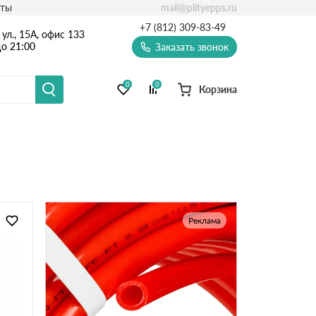
mail@plityepps.ru
кты
+7 (812) 309-83-49
ул., 15А, офис 133
о 21:00
Заказать звонок
0
0
Корзина
Реклама