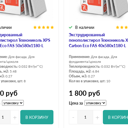
аличии
В наличии
дированный
Экструдированный
листирол Технониколь XPS
пенополистирол Технониколь 
 Eco FAS 50х580х1180-L
Carbon Eco FAS 40х580х1180-L
ение:
Для фасада, Для
Применение:
Для фасада, Для
нта/цоколя
фундамента/цоколя
оводность:
0.032 Вт/(м*°C)
Теплопроводность:
0.032 Вт/(м*°C)
, м2:
5.48
Площадь, м2:
6.84
м3:
0.27
Объем, м3:
0.27
 упаковке, шт:
8
Кол-во в упаковке, шт:
10
00
руб
1 800
руб
а
Цена за
+
-
+
В КОРЗИНУ
В КОРЗИ