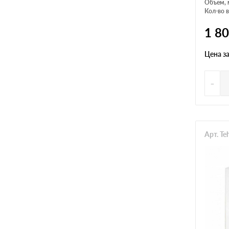
Объем, 
Кол-во в
1 8
Цена з
-
Арт. T