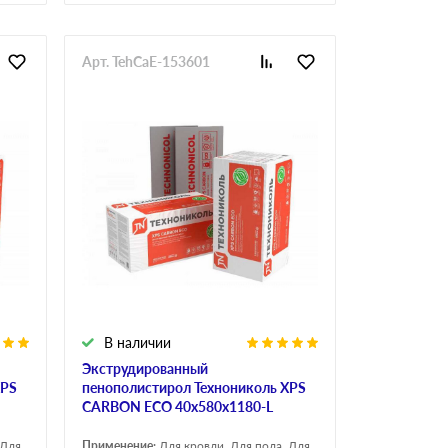
Арт. TehCaE-153601
В наличии
Экструдированный
XPS
пенополистирол Технониколь XPS
CARBON ECO 40х580х1180-L
 Для
Применение:
Для кровли, Для пола, Для