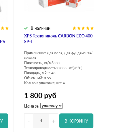
В наличии
XPS Технониколь CARBON ECO 400
XPS
SP-L
Применение:
Для пола, Для фундамента/
цоколя
Плотность, кг/м3:
30
Теплопроводность:
0.033 Вт/(м*°C)
Площадь, м2:
5.48
Объем, м3:
0.55
Кол-во в упаковке, шт:
4
1 800
руб
Цена за
-
+
НУ
В КОРЗИНУ