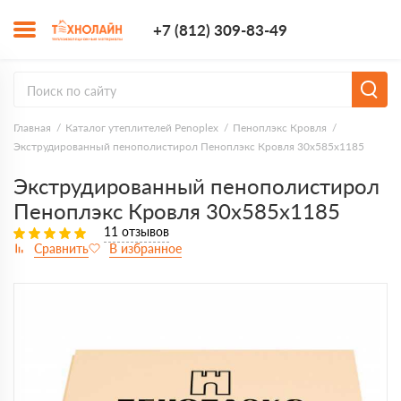
+7 (812) 309-8
+7 (812) 309-83-49
Заказать з
Главная
Каталог утеплителей Penoplex
Пеноплэкс Кровля
Экструдированный пенополистирол Пеноплэкс Кровля 30х585х1185
Экструдированный пенополистирол
Пеноплэкс Кровля 30х585х1185
11 отзывов