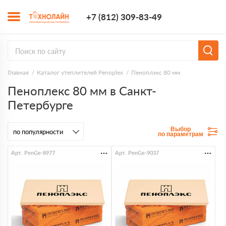
+7 (812) 309-8
+7 (812) 309-83-49
Заказать з
Главная
Каталог утеплителей Penoplex
Пеноплэкс 80 мм
Пеноплекс 80 мм в Санкт-
Петербурге
Выбор
по параметрам
Арт. PenGe-8977
Арт. PenGe-9037