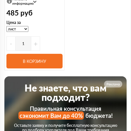
информацию
485
руб
Цена за
-
+
В КОРЗИНУ
Реклама
Не знаете, что вам
подходит?
Правильная консультация
сэкономит Вам до 40%
бюджета!
Оставьте заявку и получите бесплатную консультацию
по подбору утеплителя под Ваши требования