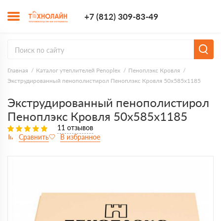
+7 (812) 309-8
+7 (812) 309-83-49
Заказать з
Главная
Каталог утеплителей Penoplex
Пеноплэкс Кровля
Экструдированный пенополистирол Пеноплэкс Кровля 50х585х1185
Экструдированный пенополистирол
Пеноплэкс Кровля 50х585х1185
11 отзывов