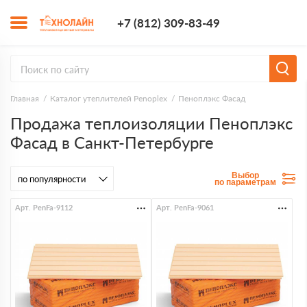
+7 (812) 309-8
+7 (812) 309-83-49
Заказать з
Главная
Каталог утеплителей Penoplex
Пеноплэкс Фасад
Продажа теплоизоляции Пеноплэкс
Фасад в Санкт-Петербурге
Выбор
по параметрам
Арт. PenFa-9112
Арт. PenFa-9061