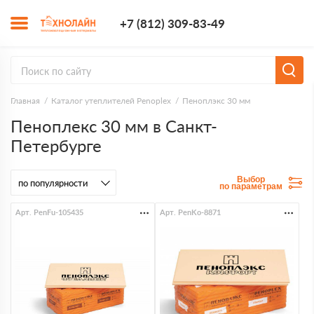
+7 (812) 309-8
+7 (812) 309-83-49
Заказать з
Главная
Каталог утеплителей Penoplex
Пеноплэкс 30 мм
Пеноплекс 30 мм в Санкт-
Петербурге
Выбор
по параметрам
Арт. PenFu-105435
Арт. PenKo-8871