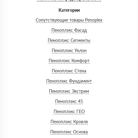
Категории
Сопутствующие товары Penoplex
Пеноплэкс Фасад
Пеноплэкс Сегменты
Пеноплэкс Уклон
Пеноплэкс Комфорт
Пеноплэкс Стена
Пеноплэкс Фундамент
Пеноплэкс Экстрим
Пеноплэкс 45
Пеноплэкс ГЕО
Пеноплэкс Кровля
Пеноплэкс Основа