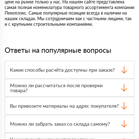
цене на рынке только у нас. На нашем сайте представлена
самая полная номенклатура товарного ассортимента компании
Пеноплэкс. Самые популярные позиции всегда в наличии на
наших складах. Мы сотрудничаем как с частными лицами, так
и с крупными строительными компаниями.
Ответы на популярные вопросы
Какие способы расчёта доступны при заказе?
Оплатить материалы можно наличными, картой или по
Можно ли рассчитаться после проверки
счёту. Точный формат оплаты менеджер согласует с
товара?
вами до отгрузки.
Да, для большинства заказов доступна оплата после
получения. Сначала вы принимаете материал,
Вы привозите материалы на адрес покупателя?
проверяете количество и внешний вид, затем
оплачиваете.
Да, доставка оформляется на объект, участок или
другой нужный адрес. Итоговая стоимость зависит от
Можно ли забрать заказ со склада самому?
удалённости, объёма заказа и выбранного транспорта.
Да, самовывоз доступен. Перед приездом нужно