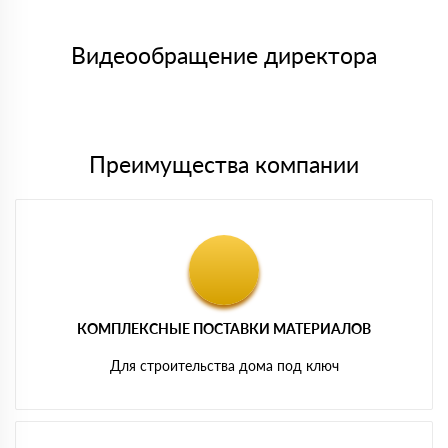
Менеджер отправит Вам счет, Вы проверяете номенклатуру
Номер карты (PAN) должен иметь не менее 15 и не более 19
товара, количество. После оплаты осуществляется доставка
символов
либо Вы забираете товар со склада самовывоза.
Видеообращение директора
Мы принимаем платежи с сайта по следующим банковским
картам
Преимущества компании
КОМПЛЕКСНЫЕ ПОСТАВКИ МАТЕРИАЛОВ
Для строительства дома под ключ