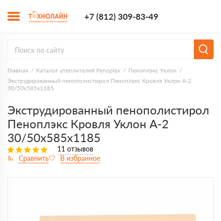
+7 (812) 309-8
+7 (812) 309-83-49
Заказать з
Главная
Каталог утеплителей Penoplex
Пеноплэкс Уклон
Экструдированный пенополистирол Пеноплэкс Кровля Уклон А-2
30/50х585х1185
Экструдированный пенополистирол
Пеноплэкс Кровля Уклон А-2
30/50х585х1185
11 отзывов