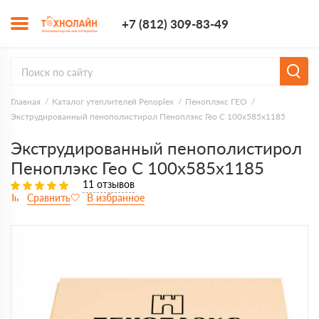
+7 (812) 309-8
+7 (812) 309-83-49
Заказать з
Главная
Каталог утеплителей Penoplex
Пеноплэкс ГЕО
Экструдированный пенополистирол Пеноплэкс Гео С 100х585х1185
Экструдированный пенополистирол
Пеноплэкс Гео С 100х585х1185
11 отзывов