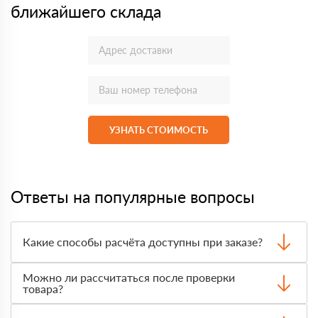
ближайшего склада
УЗНАТЬ СТОИМОСТЬ
Ответы на популярные вопросы
Какие способы расчёта доступны при заказе?
Оплатить материалы можно наличными, картой или по
Можно ли рассчитаться после проверки
счёту. Точный формат оплаты менеджер согласует с
товара?
вами до отгрузки.
Да, для большинства заказов доступна оплата после