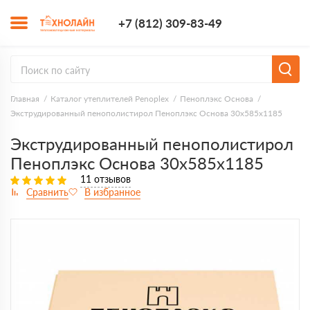
+7 (812) 309-8
+7 (812) 309-83-49
Заказать з
Главная
Каталог утеплителей Penoplex
Пеноплэкс Основа
Экструдированный пенополистирол Пеноплэкс Основа 30х585х1185
Экструдированный пенополистирол
Пеноплэкс Основа 30х585х1185
11 отзывов