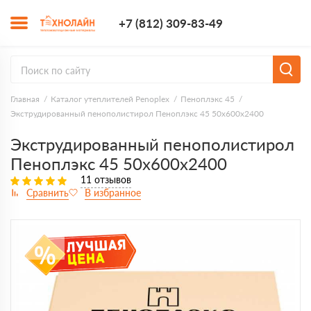
+7 (812) 309-8
+7 (812) 309-83-49
Заказать з
Главная
Каталог утеплителей Penoplex
Пеноплэкс 45
Экструдированный пенополистирол Пеноплэкс 45 50х600х2400
Экструдированный пенополистирол
Пеноплэкс 45 50х600х2400
11 отзывов