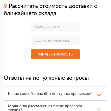
Рассчитать стоимость доставки с
ближайшего склада
УЗНАТЬ СТОИМОСТЬ
Ответы на популярные вопросы
Какие способы расчёта доступны при заказе?
Оплатить материалы можно наличными, картой или по
Можно ли рассчитаться после проверки
счёту. Точный формат оплаты менеджер согласует с
товара?