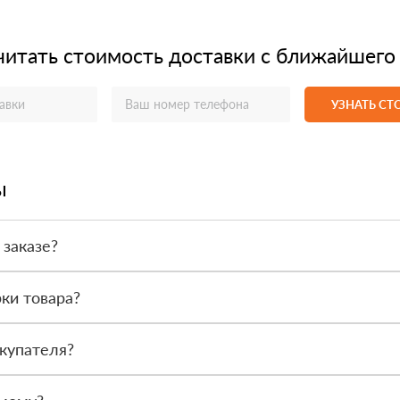
читать стоимость доставки с ближайшего
УЗНАТЬ С
ы
 заказе?
или по счёту. Точный формат оплаты менеджер согласует с вами д
ки товара?
после получения. Сначала вы принимаете материал, проверяете коли
купателя?
или другой нужный адрес. Итоговая стоимость зависит от удалённос