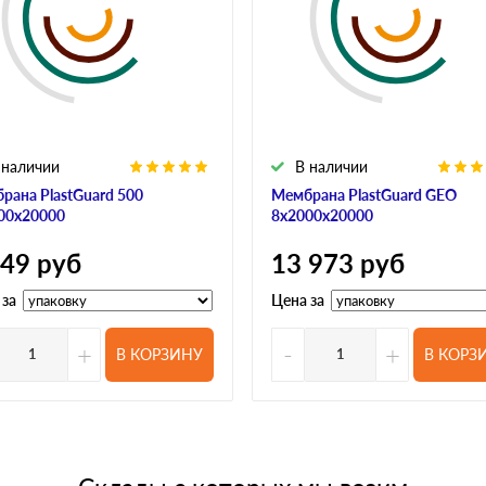
 наличии
В наличии
рана PlastGuard 500
Мембрана PlastGuard GEO
00х20000
8х2000х20000
649
руб
13 973
руб
 за
Цена за
+
-
+
В КОРЗИНУ
В КОРЗ