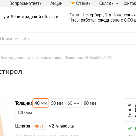
ы
Вопросы-ответы
Акции
Отзывы
Склады
Конта
Санкт-Петербург, 2-я Поперечная 
ргу и Ленинградской области
Часы работы: ежедневно с 8:00 д
Экструдированный пенополистирол Пеноплэкс 45 40х600х2400
стирол
Толщина
40 мм
50 мм
60 мм
80 мм
100 мм
Цена за
лист
м2
упаковка