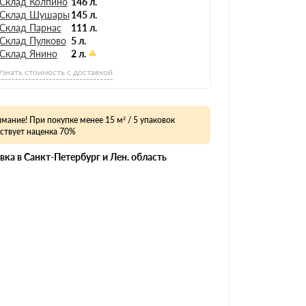
Склад Колпино
146 л.
Склад Шушары
145 л.
Склад Парнас
111 л.
Склад Пулково
5 л.
Склад Янино
2 л.
Узнать стоимость с доставкой
мание! При покупке менее 15 м² / 5 упаковок
ствует наценка 70%
вка в Санкт-Петербург и Лен. область