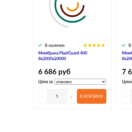
В наличии
В
Мембрана PlastGuard 400
Мемб
8х2000х20000
8х20
6 686
руб
7 
Цена за
Цена
-
+
-
В КОРЗИНУ