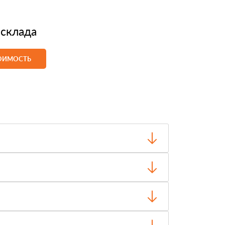
 склада
ТОИМОСТЬ
о отгрузки.
чество и внешний вид, затем оплачиваете.
ти, объёма заказа и выбранного транспорта.