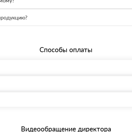
амому?
 связаться с менеджером и оформить заявку, чтобы склад подготов
продукцию?
По запросу предоставим сопроводительные документы, сертификаты 
Способы оплаты
, возможна через системы электронных платежей.
иема материала после проверки качества и количества заказанного
15 и не более 19 символов
е номенклатуру товара, количество. После оплаты осуществляется 
щим банковским картам
Видеообращение директора