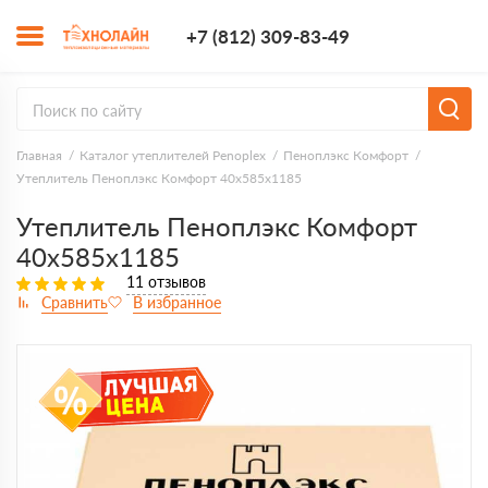
+7 (812) 309-8
+7 (812) 309-83-49
Заказать з
Главная
Каталог утеплителей Penoplex
Пеноплэкс Комфорт
Утеплитель Пеноплэкс Комфорт 40х585х1185
Утеплитель Пеноплэкс Комфорт
40х585х1185
11 отзывов