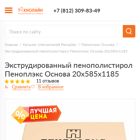
+7 (812) 309-8
+7 (812) 309-83-49
Заказать з
Главная
Каталог утеплителей Penoplex
Пеноплэкс Основа
Экструдированный пенополистирол Пеноплэкс Основа 20х585х1185
Экструдированный пенополистирол
Пеноплэкс Основа 20х585х1185
11 отзывов