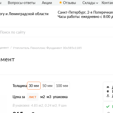
ы
Вопросы-ответы
Акции
Отзывы
Склады
Конта
Санкт-Петербург, 2-я Поперечная 
ргу и Ленинградской области
Часы работы: ежедневно с 8:00 д
дамент
Утеплитель Пеноплэкс Фундамент 30х585х1185
амент
Толщина
30 мм
50 мм
100 мм
Цена за
лист
м2
м3
упаковка
В упаковке: 4.85 м2, 0.24 м3, 9 шт