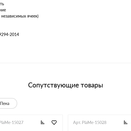
ть
ние
 независимых ячеек)
9294-2014
Сопутствующие товары
Пена
 PlaMe-15027
Арт. PlaMe-15028