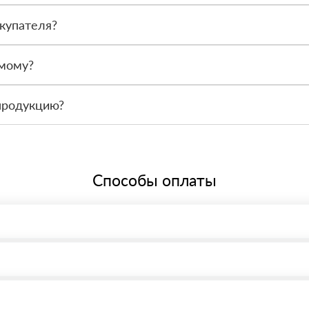
после получения. Сначала вы принимаете материал, проверяете коли
купателя?
или другой нужный адрес. Итоговая стоимость зависит от удалённос
амому?
 связаться с менеджером и оформить заявку, чтобы склад подготов
продукцию?
По запросу предоставим сопроводительные документы, сертификаты 
Способы оплаты
, возможна через системы электронных платежей.
иема материала после проверки качества и количества заказанного