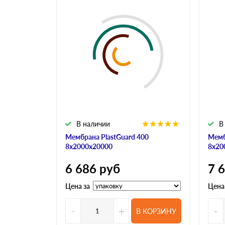
В наличии
В
Мембрана PlastGuard 400
Мемб
8х2000х20000
8х20
6 686
руб
7 
Цена за
Цена
-
+
-
В КОРЗИНУ