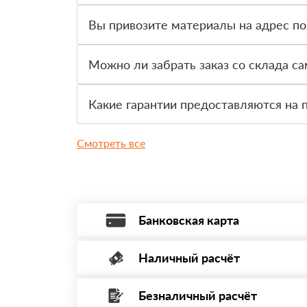
Да, для большинства заказов доступна оплата 
Вы привозите материалы на адрес по
Да, доставка оформляется на объект, участок 
Можно ли забрать заказ со склада с
Да, самовывоз доступен. Перед приездом нужно
Какие гарантии предоставляются на 
На товар действует гарантия производителя. 
Смотреть все
Банковская карта
Наличный расчёт
Оплата банковской картой, через Интернет
Минимальная сумма платежа — 1 рубль.
Безналичный расчёт
Вы можете оплатить наличными по факту пр
Максимальная сумма платежа отсутствует.