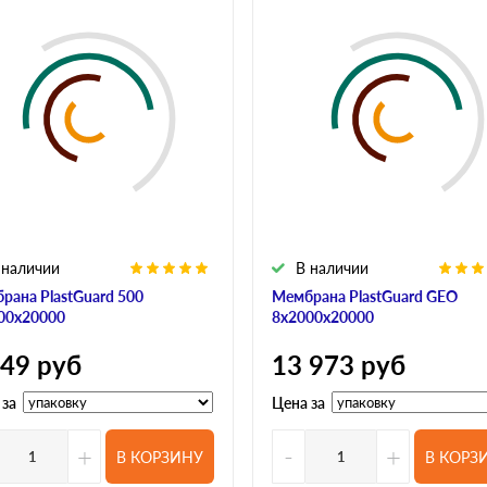
 наличии
В наличии
рана PlastGuard 500
Мембрана PlastGuard GEO
00х20000
8х2000х20000
649
руб
13 973
руб
 за
Цена за
+
-
+
В КОРЗИНУ
В КОРЗ