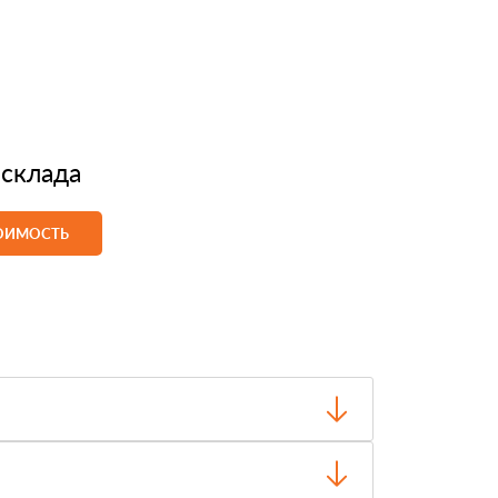
 склада
ТОИМОСТЬ
о отгрузки.