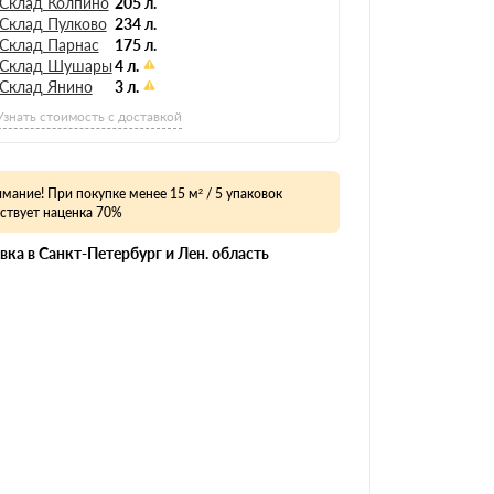
Склад Колпино
205 л.
Склад Пулково
234 л.
Склад Парнас
175 л.
Склад Шушары
4 л.
Склад Янино
3 л.
Узнать стоимость с доставкой
мание! При покупке менее 15 м² / 5 упаковок
ствует наценка 70%
вка в Санкт-Петербург и Лен. область