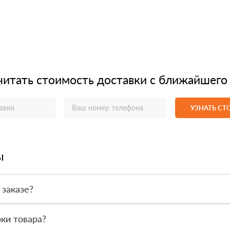
читать стоимость доставки с ближайшего
УЗНАТЬ С
ы
 заказе?
или по счёту. Точный формат оплаты менеджер согласует с вами д
ки товара?