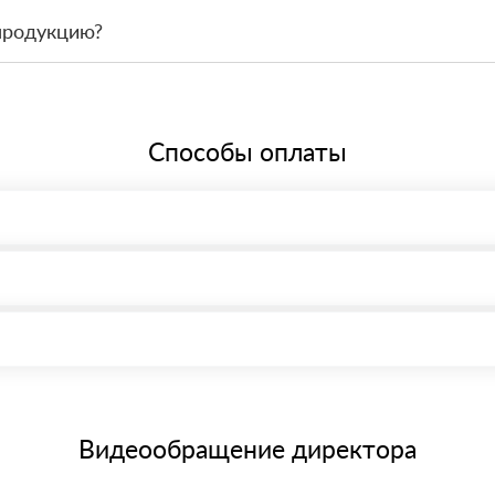
 связаться с менеджером и оформить заявку, чтобы склад подготов
продукцию?
По запросу предоставим сопроводительные документы, сертификаты 
Способы оплаты
, возможна через системы электронных платежей.
иема материала после проверки качества и количества заказанного
15 и не более 19 символов
е номенклатуру товара, количество. После оплаты осуществляется 
щим банковским картам
Видеообращение директора