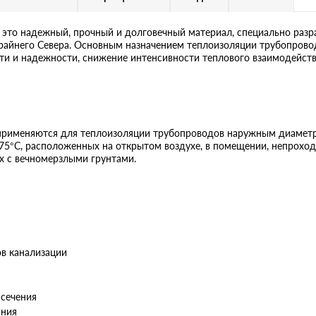
то надежный, прочный и долговечный материал, специально разр
 Крайнего Севера. Основным назначением теплоизоляции трубопров
сти и надежности, снижение интенсивности теплового взаимодейс
именяются для теплоизоляции трубопроводов наружным диаметр
75°С, расположенных на открытом воздухе, в помещении, непроход
х с вечномерзлыми грунтами.
ов канализации
 сечения
ания