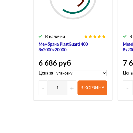
В наличии
В
Мембрана PlastGuard 400
Мемб
8х2000х20000
8х20
6 686
руб
7 
Цена за
Цена
-
+
-
В КОРЗИНУ