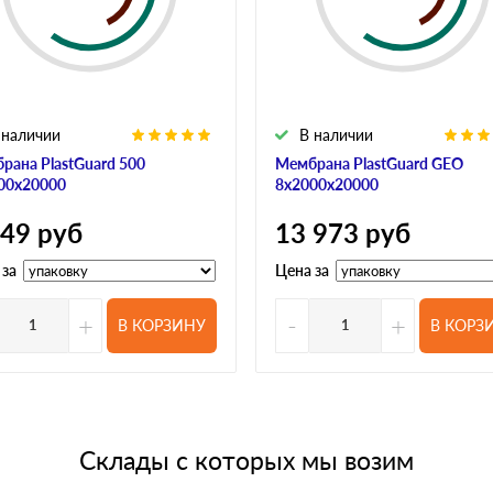
 наличии
В наличии
рана PlastGuard 500
Мембрана PlastGuard GEO
00х20000
8х2000х20000
649
руб
13 973
руб
 за
Цена за
+
-
+
В КОРЗИНУ
В КОРЗ
Склады с которых мы возим