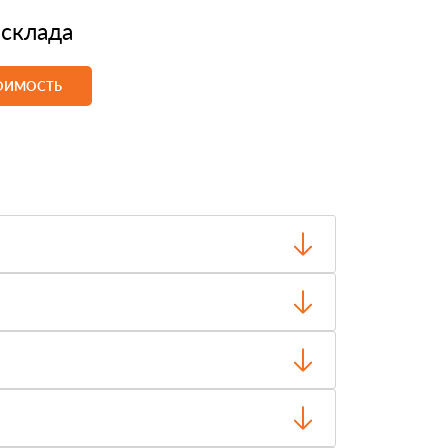
 склада
ТОИМОСТЬ
о отгрузки.
чество и внешний вид, затем оплачиваете.
ти, объёма заказа и выбранного транспорта.