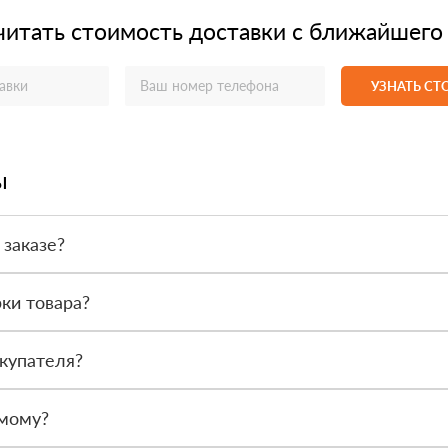
читать стоимость доставки с ближайшего
УЗНАТЬ С
ы
 заказе?
или по счёту. Точный формат оплаты менеджер согласует с вами д
ки товара?
после получения. Сначала вы принимаете материал, проверяете коли
купателя?
или другой нужный адрес. Итоговая стоимость зависит от удалённос
амому?