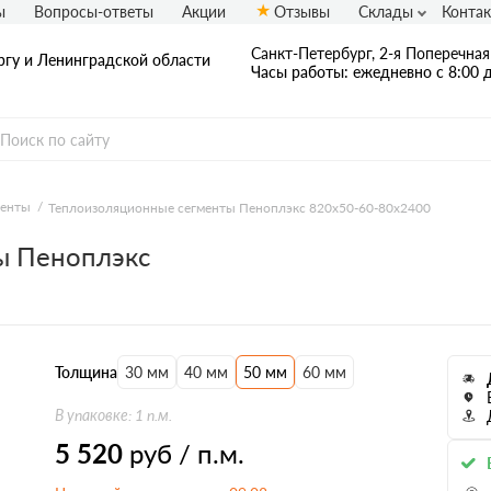
ы
Вопросы-ответы
Акции
Отзывы
Склады
Конта
Санкт-Петербург, 2-я Поперечная 
ргу и Ленинградской области
Часы работы: ежедневно с 8:00 д
менты
Теплоизоляционные сегменты Пеноплэкс 820x50-60-80х2400
ы Пеноплэкс
Толщина
30 мм
40 мм
50 мм
60 мм
В упаковке: 1 п.м.
5 520
руб / п.м.