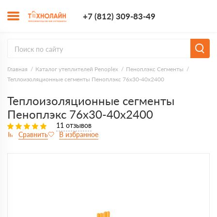
+7 (812) 309-8
+7 (812) 309-83-49
Заказать з
Главная
Каталог утеплителей Penoplex
Пеноплэкс Сегменты
Теплоизоляционные сегменты Пеноплэкс 76x30-40х2400
Теплоизоляционные сегменты
Пеноплэкс 76x30-40х2400
11 отзывов