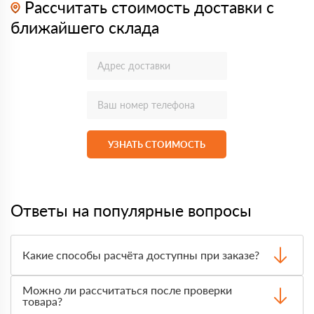
Рассчитать стоимость доставки с
ближайшего склада
УЗНАТЬ СТОИМОСТЬ
Ответы на популярные вопросы
Какие способы расчёта доступны при заказе?
Оплатить материалы можно наличными, картой или по
Можно ли рассчитаться после проверки
счёту. Точный формат оплаты менеджер согласует с
товара?
вами до отгрузки.