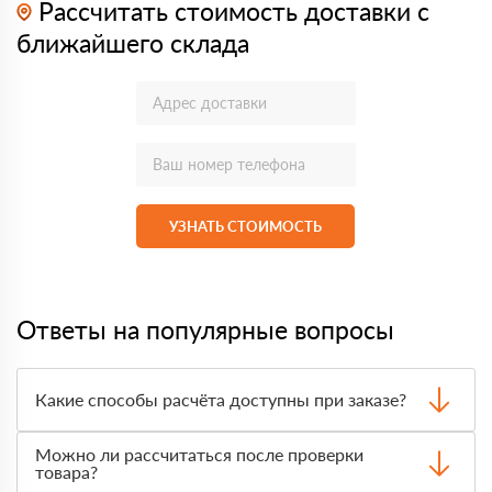
Рассчитать стоимость доставки с
ближайшего склада
УЗНАТЬ СТОИМОСТЬ
Ответы на популярные вопросы
Какие способы расчёта доступны при заказе?
Оплатить материалы можно наличными, картой или по
Можно ли рассчитаться после проверки
счёту. Точный формат оплаты менеджер согласует с
товара?
вами до отгрузки.