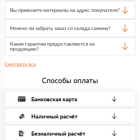
Да, для большинства заказов доступна оплата после
получения. Сначала вы принимаете материал,
Вы привозите материалы на адрес покупателя?
проверяете количество и внешний вид, затем
оплачиваете.
Да, доставка оформляется на объект, участок или
другой нужный адрес. Итоговая стоимость зависит от
Можно ли забрать заказ со склада самому?
удалённости, объёма заказа и выбранного транспорта.
Да, самовывоз доступен. Перед приездом нужно
Какие гарантии предоставляются на
связаться с менеджером и оформить заявку, чтобы
продукцию?
склад подготовил товар к выдаче.
На товар действует гарантия производителя. По запросу
предоставим сопроводительные документы,
Смотреть все
сертификаты или паспорта качества.
Способы оплаты
Банковская карта
Наличный расчёт
Оплата банковской картой, через Интернет, возможна через
системы электронных платежей.
Безналичный расчёт
Вы можете оплатить наличными по факту приема
Минимальная сумма платежа — 1 рубль.
материала после проверки качества и количества