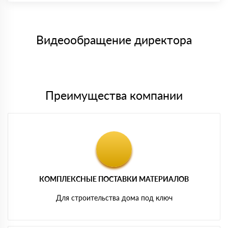
Максимальная сумма платежа отсутствует.
заказанного материала.
Менеджер отправит Вам счет, Вы проверяете номенклатуру
Номер карты (PAN) должен иметь не менее 15 и не более 19
товара, количество. После оплаты осуществляется доставка
символов
либо Вы забираете товар со склада самовывоза.
Видеообращение директора
Мы принимаем платежи с сайта по следующим банковским
картам
Преимущества компании
КОМПЛЕКСНЫЕ ПОСТАВКИ МАТЕРИАЛОВ
Для строительства дома под ключ