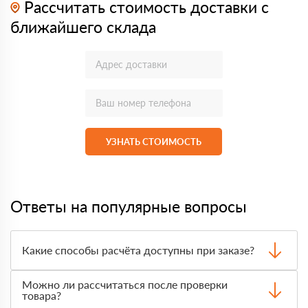
Рассчитать стоимость доставки с
ближайшего склада
УЗНАТЬ СТОИМОСТЬ
Ответы на популярные вопросы
Какие способы расчёта доступны при заказе?
Оплатить материалы можно наличными, картой или по
Можно ли рассчитаться после проверки
счёту. Точный формат оплаты менеджер согласует с
товара?
вами до отгрузки.