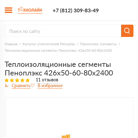
+7 (812) 309-8
+7 (812) 309-83-49
Заказать з
Главная
Каталог утеплителей Penoplex
Пеноплэкс Сегменты
Теплоизоляционные сегменты Пеноплэкс 426x50-60-80х2400
Теплоизоляционные сегменты
Пеноплэкс 426x50-60-80х2400
11 отзывов