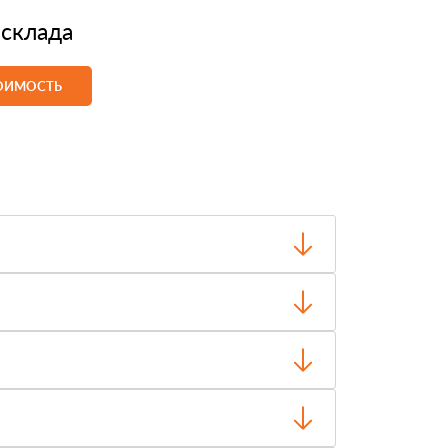
 склада
ТОИМОСТЬ
о отгрузки.
чество и внешний вид, затем оплачиваете.
ти, объёма заказа и выбранного транспорта.