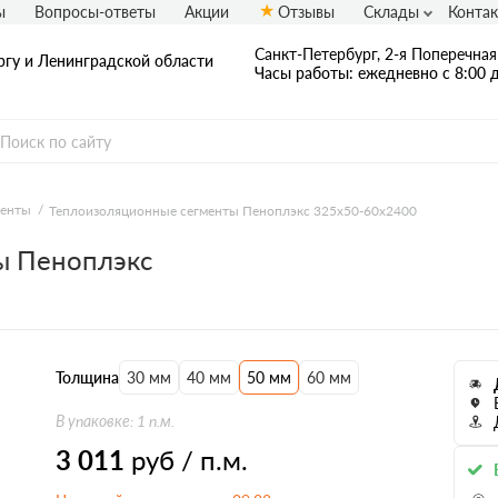
ы
Вопросы-ответы
Акции
Отзывы
Склады
Конта
Санкт-Петербург, 2-я Поперечная 
ргу и Ленинградской области
Часы работы: ежедневно с 8:00 д
менты
Теплоизоляционные сегменты Пеноплэкс 325x50-60х2400
ы Пеноплэкс
Толщина
30 мм
40 мм
50 мм
60 мм
В упаковке: 1 п.м.
3 011
руб / п.м.