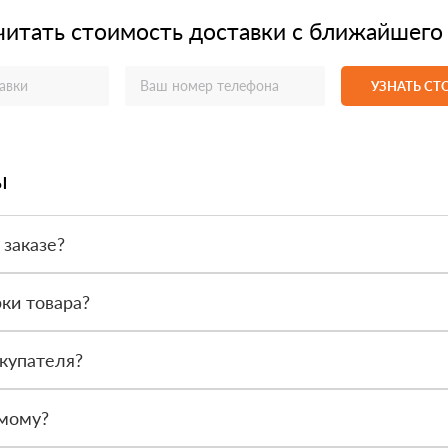
читать стоимость доставки с ближайшего
УЗНАТЬ С
ы
 заказе?
или по счёту. Точный формат оплаты менеджер согласует с вами д
ки товара?
после получения. Сначала вы принимаете материал, проверяете коли
купателя?
или другой нужный адрес. Итоговая стоимость зависит от удалённос
амому?