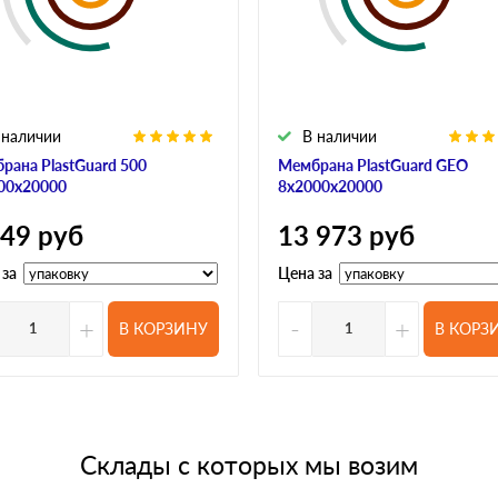
 наличии
В наличии
рана PlastGuard 500
Мембрана PlastGuard GEO
00х20000
8х2000х20000
649
руб
13 973
руб
 за
Цена за
+
-
+
В КОРЗИНУ
В КОРЗ
Склады с которых мы возим