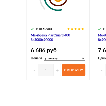
В наличии
В
Мембрана PlastGuard 400
Мемб
8х2000х20000
8х20
6 686
руб
7 
Цена за
Цена
-
+
-
В КОРЗИНУ