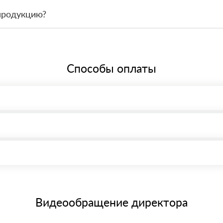
 связаться с менеджером и оформить заявку, чтобы склад подготов
продукцию?
По запросу предоставим сопроводительные документы, сертификаты 
Способы оплаты
, возможна через системы электронных платежей.
иема материала после проверки качества и количества заказанного
15 и не более 19 символов
е номенклатуру товара, количество. После оплаты осуществляется 
щим банковским картам
Видеообращение директора