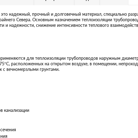
то надежный, прочный и долговечный материал, специально разр
 Крайнего Севера. Основным назначением теплоизоляции трубопров
сти и надежности, снижение интенсивности теплового взаимодейс
именяются для теплоизоляции трубопроводов наружным диаметр
75°С, расположенных на открытом воздухе, в помещении, непроход
х с вечномерзлыми грунтами.
ов канализации
 сечения
ания