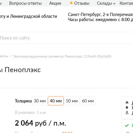
ы
Вопросы-ответы
Акции
Отзывы
Склады
Конта
Санкт-Петербург, 2-я Поперечная 
ргу и Ленинградской области
Часы работы: ежедневно с 8:00 д
менты
Теплоизоляционные сегменты Пеноплэкс 219x40-50х2400
ы Пеноплэкс
Толщина
30 мм
40 мм
50 мм
60 мм
В упаковке: 1 п.м.
2 064
руб / п.м.