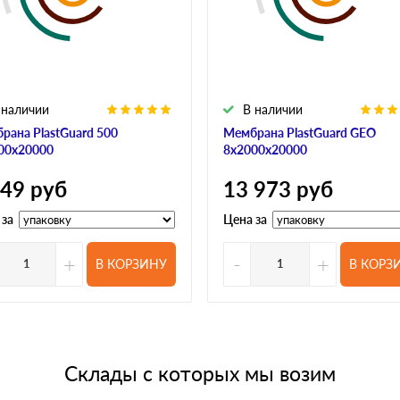
 наличии
В наличии
рана PlastGuard 500
Мембрана PlastGuard GEO
00х20000
8х2000х20000
649
руб
13 973
руб
 за
Цена за
+
-
+
В КОРЗИНУ
В КОРЗ
Склады с которых мы возим