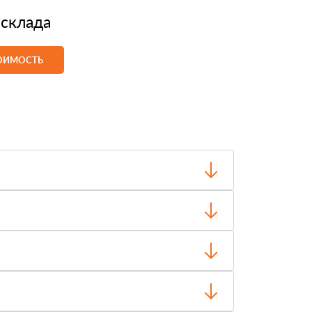
 склада
ТОИМОСТЬ
о отгрузки.
чество и внешний вид, затем оплачиваете.
ти, объёма заказа и выбранного транспорта.