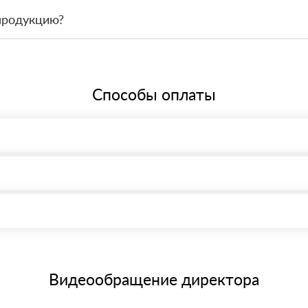
 связаться с менеджером и оформить заявку, чтобы склад подготов
продукцию?
По запросу предоставим сопроводительные документы, сертификаты 
Способы оплаты
, возможна через системы электронных платежей.
иема материала после проверки качества и количества заказанного
15 и не более 19 символов
е номенклатуру товара, количество. После оплаты осуществляется 
щим банковским картам
Видеообращение директора