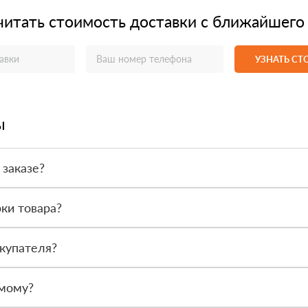
читать стоимость доставки с ближайшего
УЗНАТЬ С
ы
 заказе?
или по счёту. Точный формат оплаты менеджер согласует с вами д
ки товара?
после получения. Сначала вы принимаете материал, проверяете коли
купателя?
или другой нужный адрес. Итоговая стоимость зависит от удалённос
амому?