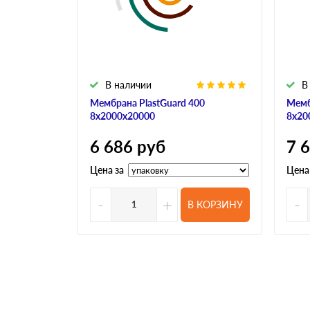
В наличии
В
Мембрана PlastGuard 400
Мемб
8х2000х20000
8х20
6 686
руб
7 
Цена за
Цена
-
+
-
В КОРЗИНУ