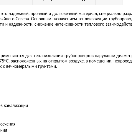
то надежный, прочный и долговечный материал, специально разр
 Крайнего Севера. Основным назначением теплоизоляции трубопров
сти и надежности, снижение интенсивности теплового взаимодейс
именяются для теплоизоляции трубопроводов наружным диаметр
75°С, расположенных на открытом воздухе, в помещении, непроход
х с вечномерзлыми грунтами.
ов канализации
 сечения
ания