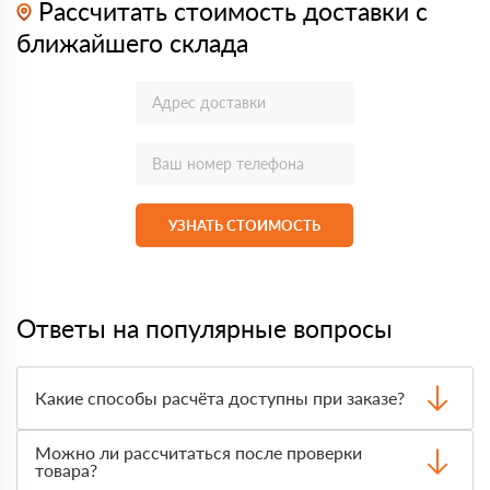
Рассчитать стоимость доставки с
ближайшего склада
УЗНАТЬ СТОИМОСТЬ
Ответы на популярные вопросы
Какие способы расчёта доступны при заказе?
Оплатить материалы можно наличными, картой или по
Можно ли рассчитаться после проверки
счёту. Точный формат оплаты менеджер согласует с
товара?
вами до отгрузки.