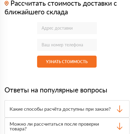
Рассчитать стоимость доставки с
ближайшего склада
УЗНАТЬ СТОИМОСТЬ
Ответы на популярные вопросы
Какие способы расчёта доступны при заказе?
Оплатить материалы можно наличными, картой или по
Можно ли рассчитаться после проверки
счёту. Точный формат оплаты менеджер согласует с
товара?
вами до отгрузки.