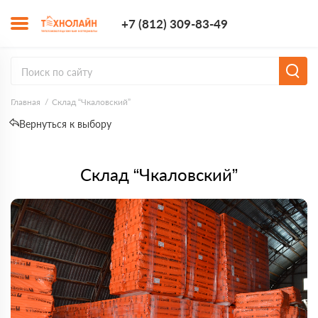
+7 (812) 309-8
+7 (812) 309-83-49
Заказать з
Главная
Склад “Чкаловский”
Вернуться к выбору
Склад “Чкаловский”