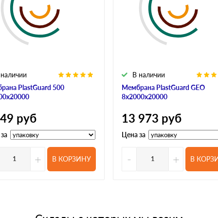
 наличии
В наличии
рана PlastGuard 500
Мембрана PlastGuard GEO
00х20000
8х2000х20000
649
руб
13 973
руб
 за
Цена за
+
-
+
В КОРЗИНУ
В КОРЗ