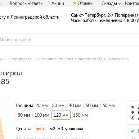
ы
Вопросы-ответы
Акции
Отзывы
Склады
Конта
Санкт-Петербург, 2-я Поперечная 
ргу и Ленинградской области
Часы работы: ежедневно с 8:00 д
ад
Экструдированный пенополистирол Пеноплэкс Фасад 120х585х1185
стирол
185
Толщина
20 мм
30 мм
40 мм
50 мм
60 мм
80 мм
100 мм
120 мм
150 мм
Цена за
лист
м2
м3
упаковка