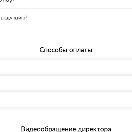
амому?
 связаться с менеджером и оформить заявку, чтобы склад подготов
продукцию?
По запросу предоставим сопроводительные документы, сертификаты 
Способы оплаты
, возможна через системы электронных платежей.
иема материала после проверки качества и количества заказанного
15 и не более 19 символов
е номенклатуру товара, количество. После оплаты осуществляется 
щим банковским картам
Видеообращение директора