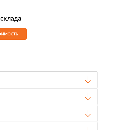
 склада
ТОИМОСТЬ
о отгрузки.
чество и внешний вид, затем оплачиваете.
ти, объёма заказа и выбранного транспорта.