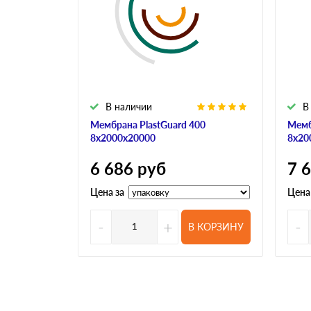
В наличии
В
Мембрана PlastGuard 400
Мемб
8х2000х20000
8х20
6 686
руб
7 
Цена за
Цена
-
+
-
В КОРЗИНУ