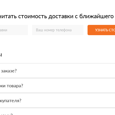
читать стоимость доставки с ближайшего
УЗНАТЬ С
ы
 заказе?
или по счёту. Точный формат оплаты менеджер согласует с вами д
ки товара?
после получения. Сначала вы принимаете материал, проверяете коли
купателя?
или другой нужный адрес. Итоговая стоимость зависит от удалённос