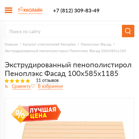
+7 (812) 309-8
+7 (812) 309-83-49
Заказать з
Главная
Каталог утеплителей Penoplex
Пеноплэкс Фасад
Экструдированный пенополистирол Пеноплэкс Фасад 100х585х1185
Экструдированный пенополистирол
Пеноплэкс Фасад 100х585х1185
11 отзывов