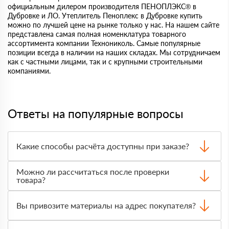
официальным дилером производителя ПЕНОПЛЭКС® в
Дубровке и ЛО. Утеплитель Пеноплекс в Дубровке купить
можно по лучшей цене на рынке только у нас. На нашем сайте
представлена самая полная номенклатура товарного
ассортимента компании Технониколь. Самые популярные
позиции всегда в наличии на наших складах. Мы сотрудничаем
как с частными лицами, так и с крупными строительными
компаниями.
Ответы на популярные вопросы
Какие способы расчёта доступны при заказе?
Оплатить материалы можно наличными, картой или по
Можно ли рассчитаться после проверки
счёту. Точный формат оплаты менеджер согласует с
товара?
вами до отгрузки.
Да, для большинства заказов доступна оплата после
получения. Сначала вы принимаете материал,
Вы привозите материалы на адрес покупателя?
проверяете количество и внешний вид, затем
оплачиваете.
Да, доставка оформляется на объект, участок или