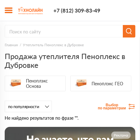
+7 (812) 309-8
+7 (812) 309-83-49
Заказать з
Главная
Утеплитель Пеноплекс в Дубровке
Продажа утеплителя Пеноплекс в
Дубровке
Пеноплэкс
Пеноплэкс ГЕО
Основа
Выбор
по параметрам
Не найдено результатов по фразе "".
Реклама
Не знаете, что вам