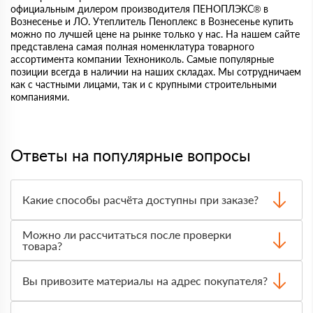
официальным дилером производителя ПЕНОПЛЭКС® в
Вознесенье и ЛО. Утеплитель Пеноплекс в Вознесенье купить
можно по лучшей цене на рынке только у нас. На нашем сайте
представлена самая полная номенклатура товарного
ассортимента компании Технониколь. Самые популярные
позиции всегда в наличии на наших складах. Мы сотрудничаем
как с частными лицами, так и с крупными строительными
компаниями.
Ответы на популярные вопросы
Какие способы расчёта доступны при заказе?
Оплатить материалы можно наличными, картой или по
Можно ли рассчитаться после проверки
счёту. Точный формат оплаты менеджер согласует с
товара?
вами до отгрузки.
Да, для большинства заказов доступна оплата после
получения. Сначала вы принимаете материал,
Вы привозите материалы на адрес покупателя?
проверяете количество и внешний вид, затем
оплачиваете.
Да, доставка оформляется на объект, участок или