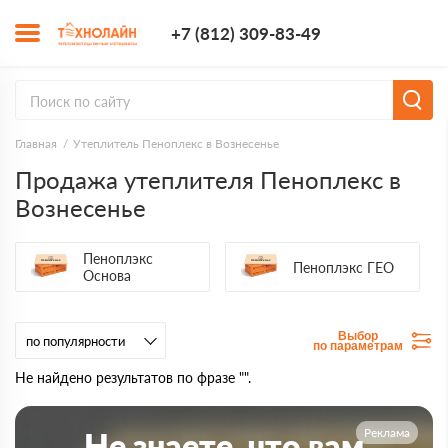
+7 (812) 309-8
+7 (812) 309-83-49
Заказать з
Главная
Утеплитель Пеноплекс в Вознесенье
Продажа утеплителя Пеноплекс в
Вознесенье
Пеноплэкс
Пеноплэкс ГЕО
Основа
Выбор
по параметрам
Не найдено результатов по фразе "".
Реклама
Не знаете, что вам