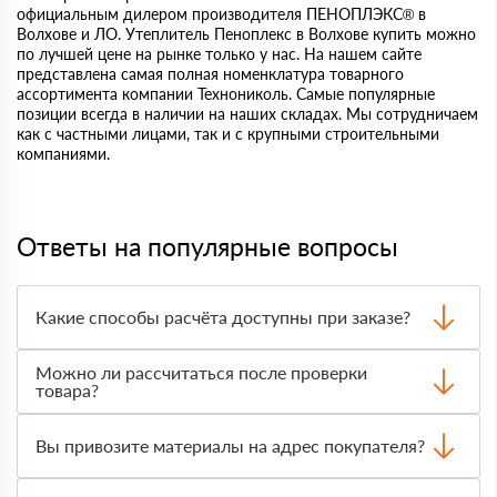
официальным дилером производителя ПЕНОПЛЭКС® в
Волхове и ЛО. Утеплитель Пеноплекс в Волхове купить можно
по лучшей цене на рынке только у нас. На нашем сайте
представлена самая полная номенклатура товарного
ассортимента компании Технониколь. Самые популярные
позиции всегда в наличии на наших складах. Мы сотрудничаем
как с частными лицами, так и с крупными строительными
компаниями.
Ответы на популярные вопросы
Какие способы расчёта доступны при заказе?
Оплатить материалы можно наличными, картой или по
Можно ли рассчитаться после проверки
счёту. Точный формат оплаты менеджер согласует с
товара?
вами до отгрузки.
Да, для большинства заказов доступна оплата после
получения. Сначала вы принимаете материал,
Вы привозите материалы на адрес покупателя?
проверяете количество и внешний вид, затем
оплачиваете.
Да, доставка оформляется на объект, участок или