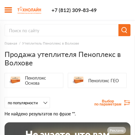
+7 (812) 309-8
+7 (812) 309-83-49
Заказать з
Главная
Утеплитель Пеноплекс в Волхове
Продажа утеплителя Пеноплекс в
Волхове
Пеноплэкс
Пеноплэкс ГЕО
Основа
Выбор
по параметрам
Не найдено результатов по фразе "".
Реклама
Не знаете, что вам