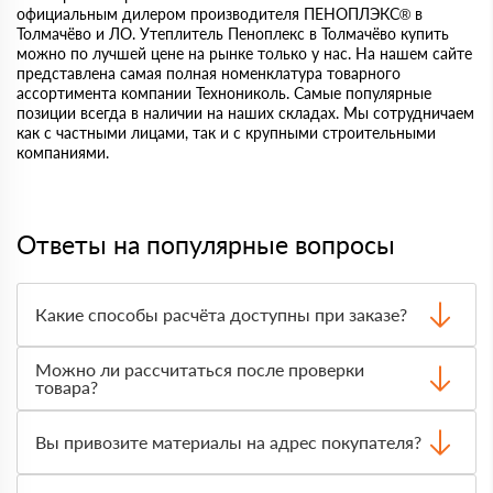
официальным дилером производителя ПЕНОПЛЭКС® в
Толмачёво и ЛО. Утеплитель Пеноплекс в Толмачёво купить
можно по лучшей цене на рынке только у нас. На нашем сайте
представлена самая полная номенклатура товарного
ассортимента компании Технониколь. Самые популярные
позиции всегда в наличии на наших складах. Мы сотрудничаем
как с частными лицами, так и с крупными строительными
компаниями.
Ответы на популярные вопросы
Какие способы расчёта доступны при заказе?
Оплатить материалы можно наличными, картой или по
Можно ли рассчитаться после проверки
счёту. Точный формат оплаты менеджер согласует с
товара?
вами до отгрузки.
Да, для большинства заказов доступна оплата после
получения. Сначала вы принимаете материал,
Вы привозите материалы на адрес покупателя?
проверяете количество и внешний вид, затем
оплачиваете.
Да, доставка оформляется на объект, участок или