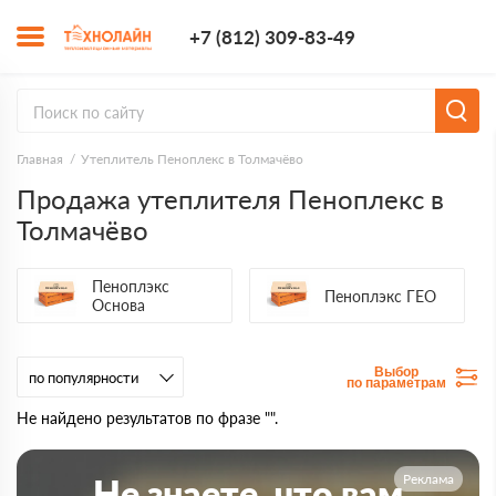
+7 (812) 309-8
+7 (812) 309-83-49
Заказать з
Главная
Утеплитель Пеноплекс в Толмачёво
Продажа утеплителя Пеноплекс в
Толмачёво
Пеноплэкс
Пеноплэкс ГЕО
Основа
Выбор
по параметрам
Не найдено результатов по фразе "".
Реклама
Не знаете, что вам