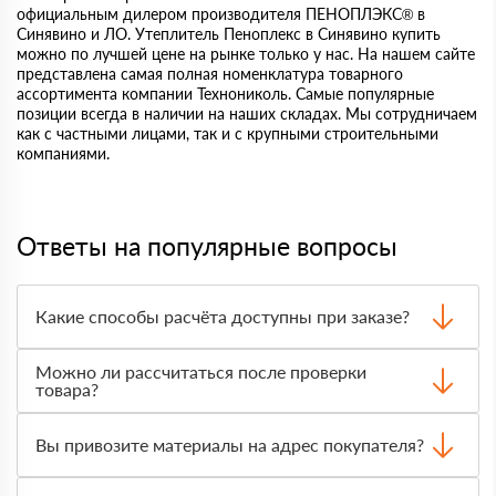
официальным дилером производителя ПЕНОПЛЭКС® в
Синявино и ЛО. Утеплитель Пеноплекс в Синявино купить
можно по лучшей цене на рынке только у нас. На нашем сайте
представлена самая полная номенклатура товарного
ассортимента компании Технониколь. Самые популярные
позиции всегда в наличии на наших складах. Мы сотрудничаем
как с частными лицами, так и с крупными строительными
компаниями.
Ответы на популярные вопросы
Какие способы расчёта доступны при заказе?
Оплатить материалы можно наличными, картой или по
Можно ли рассчитаться после проверки
счёту. Точный формат оплаты менеджер согласует с
товара?
вами до отгрузки.
Да, для большинства заказов доступна оплата после
получения. Сначала вы принимаете материал,
Вы привозите материалы на адрес покупателя?
проверяете количество и внешний вид, затем
оплачиваете.
Да, доставка оформляется на объект, участок или