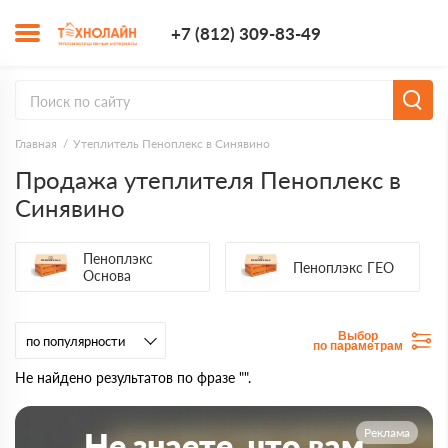
+7 (812) 309-8
+7 (812) 309-83-49
Заказать з
Главная
Утеплитель Пеноплекс в Синявино
Продажа утеплителя Пеноплекс в
Синявино
Пеноплэкс
Пеноплэкс ГЕО
Основа
Выбор
по параметрам
Не найдено результатов по фразе "".
Реклама
Не знаете, что вам