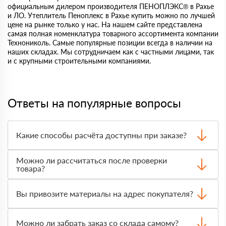
официальным дилером производителя ПЕНОПЛЭКС® в Рахье
и ЛО. Утеплитель Пеноплекс в Рахье купить можно по лучшей
цене на рынке только у нас. На нашем сайте представлена
самая полная номенклатура товарного ассортимента компании
Технониколь. Самые популярные позиции всегда в наличии на
наших складах. Мы сотрудничаем как с частными лицами, так
и с крупными строительными компаниями.
Ответы на популярные вопросы
Какие способы расчёта доступны при заказе?
Оплатить материалы можно наличными, картой или по
Можно ли рассчитаться после проверки
счёту. Точный формат оплаты менеджер согласует с
товара?
вами до отгрузки.
Да, для большинства заказов доступна оплата после
получения. Сначала вы принимаете материал,
Вы привозите материалы на адрес покупателя?
проверяете количество и внешний вид, затем
оплачиваете.
Да, доставка оформляется на объект, участок или
другой нужный адрес. Итоговая стоимость зависит от
Можно ли забрать заказ со склада самому?