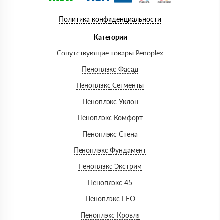
Политика конфиденциальности
Категории
Сопутствующие товары Penoplex
Пеноплэкс Фасад
Пеноплэкс Сегменты
Пеноплэкс Уклон
Пеноплэкс Комфорт
Пеноплэкс Стена
Пеноплэкс Фундамент
Пеноплэкс Экстрим
Пеноплэкс 45
Пеноплэкс ГЕО
Пеноплэкс Кровля