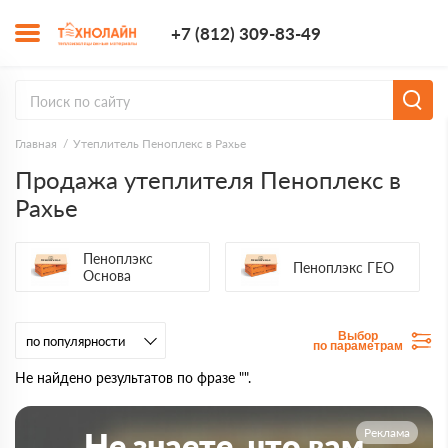
+7 (812) 309-8
+7 (812) 309-83-49
Заказать з
Главная
Утеплитель Пеноплекс в Рахье
Продажа утеплителя Пеноплекс в
Рахье
Пеноплэкс
Пеноплэкс ГЕО
Основа
Выбор
по параметрам
Не найдено результатов по фразе "".
Реклама
Не знаете, что вам