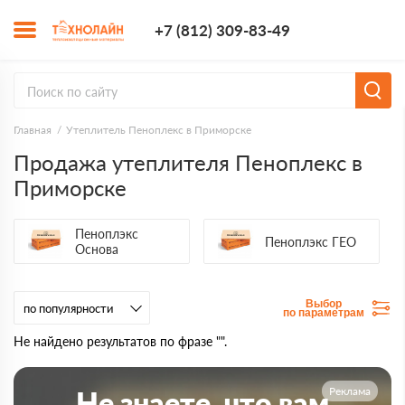
+7 (812) 309-8
+7 (812) 309-83-49
Заказать з
Главная
Утеплитель Пеноплекс в Приморске
Продажа утеплителя Пеноплекс в
Приморске
Пеноплэкс
Пеноплэкс ГЕО
Основа
Выбор
по параметрам
Не найдено результатов по фразе "".
Реклама
Не знаете, что вам