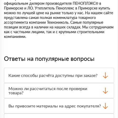
официальным дилером производителя ПЕНОПЛЭКС® в
Приморске и ЛО. Утеплитель Пеноплекс в Приморске купить
можно по лучшей цене на рынке только у нас. На нашем сайте
представлена самая полная номенклатура товарного
ассортимента компании Технониколь. Самые популярные
позиции всегда в наличии на наших складах. Мы сотрудничаем
как с частными лицами, так и с крупными строительными
компаниями.
Ответы на популярные вопросы
Какие способы расчёта доступны при заказе?
Оплатить материалы можно наличными, картой или по
Можно ли рассчитаться после проверки
счёту. Точный формат оплаты менеджер согласует с
товара?
вами до отгрузки.
Да, для большинства заказов доступна оплата после
получения. Сначала вы принимаете материал,
Вы привозите материалы на адрес покупателя?
проверяете количество и внешний вид, затем
оплачиваете.
Да, доставка оформляется на объект, участок или