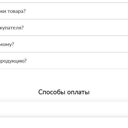
или по счёту. Точный формат оплаты менеджер согласует с вами д
ки товара?
после получения. Сначала вы принимаете материал, проверяете коли
купателя?
или другой нужный адрес. Итоговая стоимость зависит от удалённос
амому?
 связаться с менеджером и оформить заявку, чтобы склад подготов
продукцию?
По запросу предоставим сопроводительные документы, сертификаты 
Способы оплаты
, возможна через системы электронных платежей.