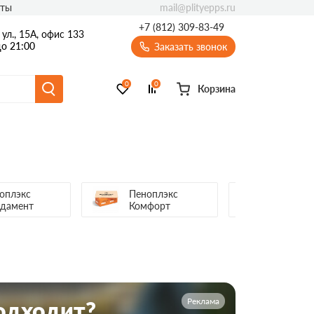
mail@plityepps.ru
кты
+7 (812) 309-83-49
ул., 15А, офис 133
о 21:00
Заказать звонок
0
0
Корзина
оплэкс
Пеноплэкс
Пеноплэ
дамент
Комфорт
Реклама
подходит?