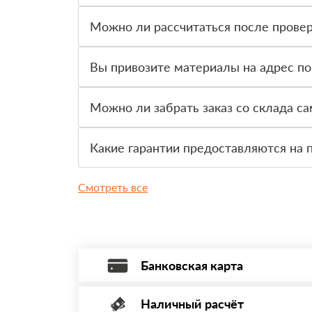
Оплатить материалы можно наличными, картой 
Можно ли рассчитаться после провер
Да, для большинства заказов доступна оплата 
Вы привозите материалы на адрес по
Да, доставка оформляется на объект, участок 
Можно ли забрать заказ со склада с
Да, самовывоз доступен. Перед приездом нужно
Какие гарантии предоставляются на 
На товар действует гарантия производителя. 
Смотреть все
Банковская карта
Наличный расчёт
Оплата банковской картой, через Интернет