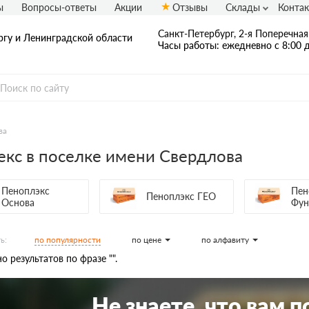
ы
Вопросы-ответы
Акции
Отзывы
Склады
Конта
Санкт-Петербург, 2-я Поперечная 
ргу и Ленинградской области
Часы работы: ежедневно с 8:00 д
ва
кс в поселке имени Свердлова
Пеноплэкс
Пен
Пеноплэкс ГЕО
Основа
Фун
по популярности
по цене
по алфавиту
ь:
о результатов по фразе "".
Не знаете, что вам 