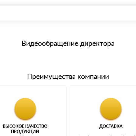
иема материала после проверки качества и количества заказанного
15 и не более 19 символов
е номенклатуру товара, количество. После оплаты осуществляется 
щим банковским картам
Видеообращение директора
Преимущества компании
ВЫСОКОЕ КАЧЕСТВО
ДОСТАВКА
ПРОДУКЦИИ