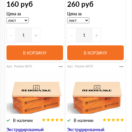
160
руб
260
руб
Цена за
Цена за
-
+
-
+
В КОРЗИНУ
В КОРЗИНУ
Арт. PenGe-8975
Арт. PenGe-8973
В наличии
В наличии
Экструдированный
Экструдированный