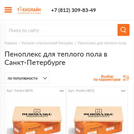
+7 (812) 309-8
+7 (812) 309-83-49
Заказать з
Главная
Каталог утеплителей Penoplex
Пеноплэкс для теплого пола
Пеноплекс для теплого пола в
Санкт-Петербурге
Выбор
по параметрам
Арт. PenKo-8870
Арт. PenKo-8873