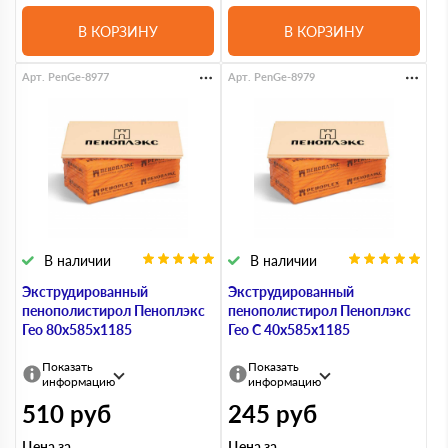
В КОРЗИНУ
В КОРЗИНУ
Арт. PenGe-8977
Арт. PenGe-8979
В наличии
В наличии
Экструдированный
Экструдированный
пенополистирол Пеноплэкс
пенополистирол Пеноплэкс
Гео 80х585х1185
Гео С 40х585х1185
Показать
Показать
информацию
информацию
510
руб
245
руб
Цена за
Цена за