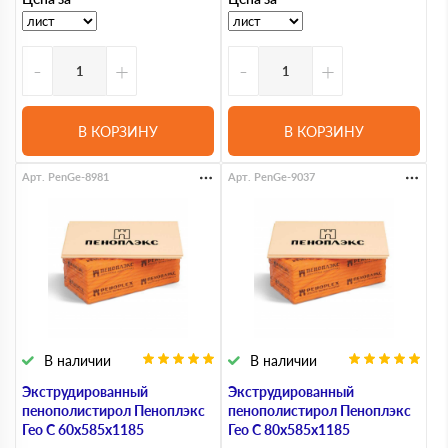
-
+
-
+
В КОРЗИНУ
В КОРЗИНУ
Арт. PenGe-8981
Арт. PenGe-9037
В наличии
В наличии
Экструдированный
Экструдированный
пенополистирол Пеноплэкс
пенополистирол Пеноплэкс
Гео С 60х585х1185
Гео С 80х585х1185