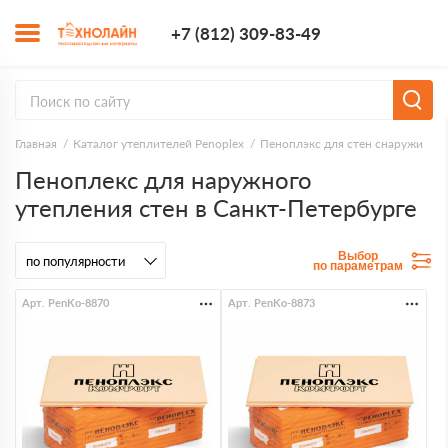
+7 (812) 309-8
+7 (812) 309-83-49
Заказать з
Главная
Каталог утеплителей Penoplex
Пеноплэкс для стен снаружи
Пеноплекс для наружного
утепления стен в Санкт-Петербурге
Выбор
по параметрам
Арт. PenKo-8870
Арт. PenKo-8873